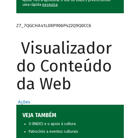
Ajude-nos a aprimorar o site do BNDES preenchendo
uma rápida
pesquisa
.
Z7_7QGCHA41L0RP906P422Q9Q0CC6
Visualizador
do Conteúdo
da Web
Ações
VEJA TAMBÉM
O BNDES e o apoio à cultura
Patrocínio a eventos culturais