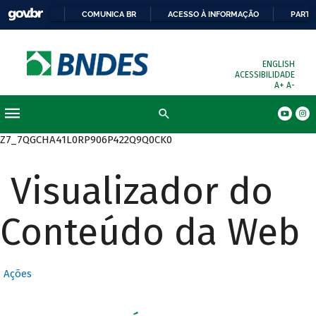
COMUNICA BR
ACESSO À INFORMAÇÃO
PARTI
ENGLISH
ACESSIBILIDADE
A+
A-
Busca
Z7_7QGCHA41L0RP906P422Q9Q0CK0
Visualizador do
Conteúdo da Web
Ações