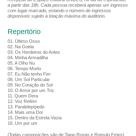
a partir das 18h. Cada pessoa receberá apenas um ingresso
com lugar marcado, estando o número de ingressos
disponíveis sujeito à lotação máxima do auditório.
Repertório
01. Último Osso
02. Na Goela
03. Os Herdeiros do Antes
04. Minha Armadilha
05. A Olho Nu
06. Tempo Morto
07. Eu Não tenho Fim
08. Um Sol Particular
09. No Coração do Sol
10. O Amor por um Triz
11. Quem Dera
12. Voz Refém
13. Paralelepípedo
14. Mais uma Dor
15. Dentro da Estrela Vazia
16. Um por um
(Todas composições são de Tiago Rosas e Romulo Fróes)