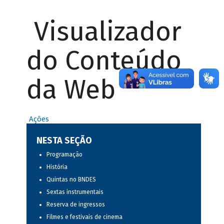
Visualizador
do Conteúdo
da Web
Ações
NESTA SEÇÃO
Programação
História
Quintas no BNDES
Sextas instrumentais
Reserva de ingressos
Filmes e festivais de cinema