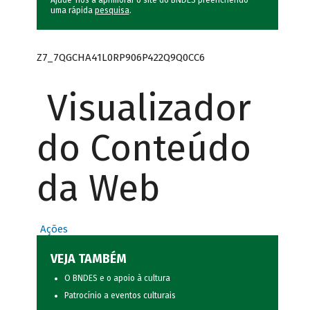
Ajude-nos a aprimorar o site do BNDES preenchendo
uma rápida
pesquisa
.
Z7_7QGCHA41L0RP906P422Q9Q0CC6
Visualizador
do Conteúdo
da Web
Ações
VEJA TAMBÉM
O BNDES e o apoio à cultura
Patrocínio a eventos culturais