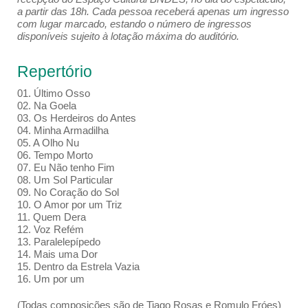
a partir das 18h. Cada pessoa receberá apenas um ingresso
com lugar marcado, estando o número de ingressos
disponíveis sujeito à lotação máxima do auditório.
Repertório
01. Último Osso
02. Na Goela
03. Os Herdeiros do Antes
04. Minha Armadilha
05. A Olho Nu
06. Tempo Morto
07. Eu Não tenho Fim
08. Um Sol Particular
09. No Coração do Sol
10. O Amor por um Triz
11. Quem Dera
12. Voz Refém
13. Paralelepípedo
14. Mais uma Dor
15. Dentro da Estrela Vazia
16. Um por um
(Todas composições são de Tiago Rosas e Romulo Fróes)