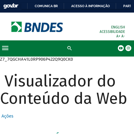
COMUNICA BR
ACESSO À INFORMAÇÃO
PARTI
ENGLISH
ACESSIBILIDADE
A+
A-
Busca
Z7_7QGCHA41L0RP906P422Q9Q0CK0
Visualizador do
Conteúdo da Web
Ações