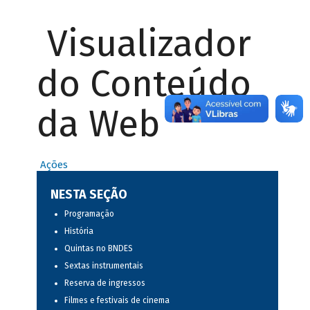
Visualizador
do Conteúdo
da Web
Ações
NESTA SEÇÃO
Programação
História
Quintas no BNDES
Sextas instrumentais
Reserva de ingressos
Filmes e festivais de cinema