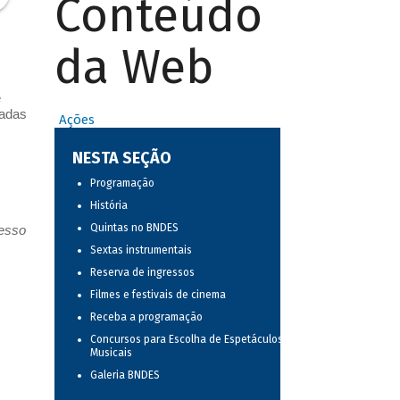
Conteúdo
da Web
e
vadas
Ações
NESTA SEÇÃO
Programação
História
Quintas no BNDES
resso
Sextas instrumentais
Reserva de ingressos
Filmes e festivais de cinema
Receba a programação
Concursos para Escolha de Espetáculos
Musicais
Galeria BNDES