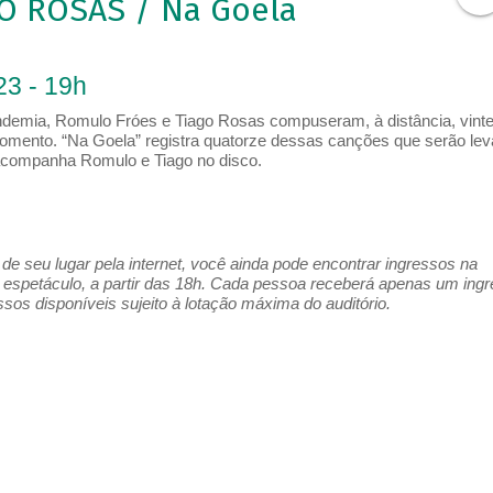
O ROSAS / Na Goela
23 - 19h
ndemia, Romulo Fróes e Tiago Rosas compuseram, à distância, vint
omento. “Na Goela” registra quatorze dessas canções que serão le
acompanha Romulo e Tiago no disco.
e seu lugar pela internet, você ainda pode encontrar ingressos na
espetáculo, a partir das 18h. Cada pessoa receberá apenas um ing
os disponíveis sujeito à lotação máxima do auditório.