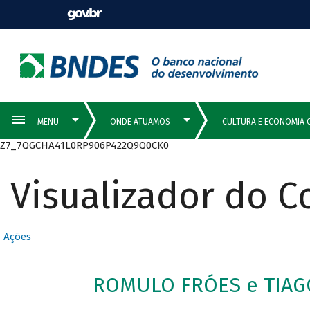
Z7_7QGCHA41L0RP906P422Q9Q0CK0
Visualizador do 
Ações
ROMULO FRÓES e TIAG