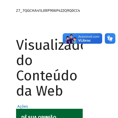
Z7_7QGCHA41L0RP906P422Q9Q0CC4
Visualizador
do
Conteúdo
da Web
Ações
DÊ SUA OPINIÃO