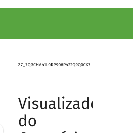
Z7_7QGCHA41L0RP906P422Q9Q0CK7
Visualizador
do