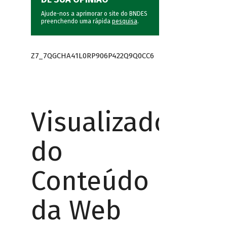
Ajude-nos a aprimorar o site do BNDES
preenchendo uma rápida
pesquisa
.
Z7_7QGCHA41L0RP906P422Q9Q0CC6
Visualizador
do
Conteúdo
da Web