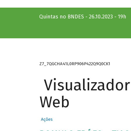
Quintas no BNDES - 26.10.2023 - 19h
Z7_7QGCHA41L0RP906P422Q9Q0CK1
Visualizado
Web
Ações