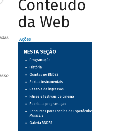
Conteúdo
da Web
e
vadas
Ações
NESTA SEÇÃO
Programação
História
Quintas no BNDES
resso
Sextas instrumentais
Reserva de ingressos
Filmes e festivais de cinema
Receba a programação
Concursos para Escolha de Espetáculos
Musicais
Galeria BNDES