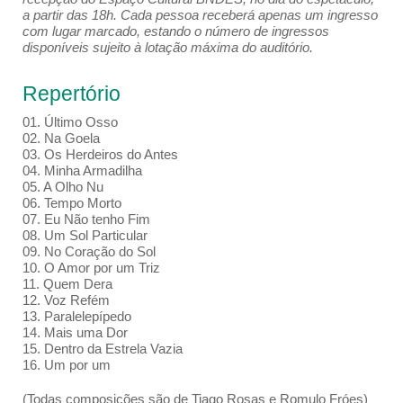
a partir das 18h. Cada pessoa receberá apenas um ingresso
com lugar marcado, estando o número de ingressos
disponíveis sujeito à lotação máxima do auditório.
Repertório
01. Último Osso
02. Na Goela
03. Os Herdeiros do Antes
04. Minha Armadilha
05. A Olho Nu
06. Tempo Morto
07. Eu Não tenho Fim
08. Um Sol Particular
09. No Coração do Sol
10. O Amor por um Triz
11. Quem Dera
12. Voz Refém
13. Paralelepípedo
14. Mais uma Dor
15. Dentro da Estrela Vazia
16. Um por um
(Todas composições são de Tiago Rosas e Romulo Fróes)