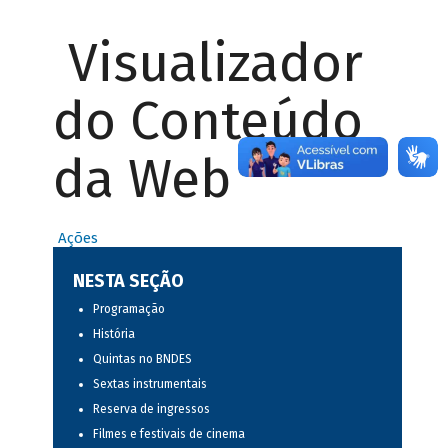
Visualizador
do Conteúdo
da Web
Ações
NESTA SEÇÃO
Programação
História
Quintas no BNDES
Sextas instrumentais
Reserva de ingressos
Filmes e festivais de cinema