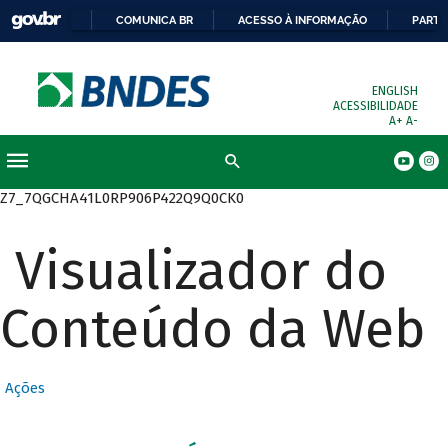
COMUNICA BR
ACESSO À INFORMAÇÃO
PARTI
ENGLISH
ACESSIBILIDADE
A+
A-
Busca
Z7_7QGCHA41L0RP906P422Q9Q0CK0
Visualizador do
Conteúdo da Web
Ações