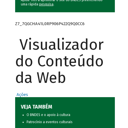
Ajude-nos a aprimorar o site do BNDES preenchendo
uma rápida
pesquisa
.
Z7_7QGCHA41L0RP906P422Q9Q0CC6
Visualizador
do Conteúdo
da Web
Ações
VEJA TAMBÉM
O BNDES e o apoio à cultura
Patrocínio a eventos culturais