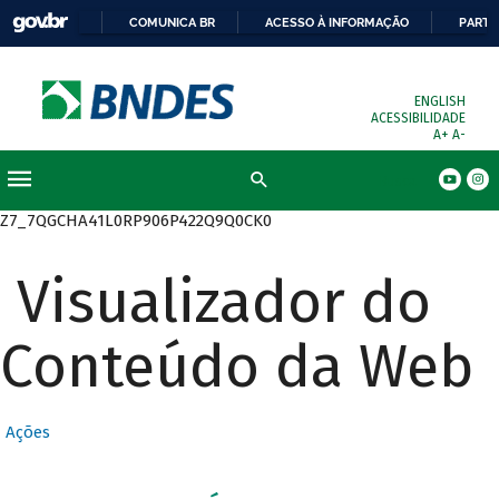
COMUNICA BR
ACESSO À INFORMAÇÃO
PARTI
ENGLISH
ACESSIBILIDADE
A+
A-
Busca
Z7_7QGCHA41L0RP906P422Q9Q0CK0
Visualizador do
Conteúdo da Web
Ações