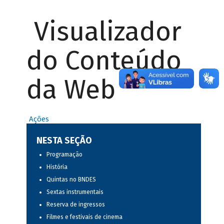
Visualizador
do Conteúdo
da Web
Ações
NESTA SEÇÃO
Programação
História
Quintas no BNDES
Sextas instrumentais
Reserva de ingressos
Filmes e festivais de cinema