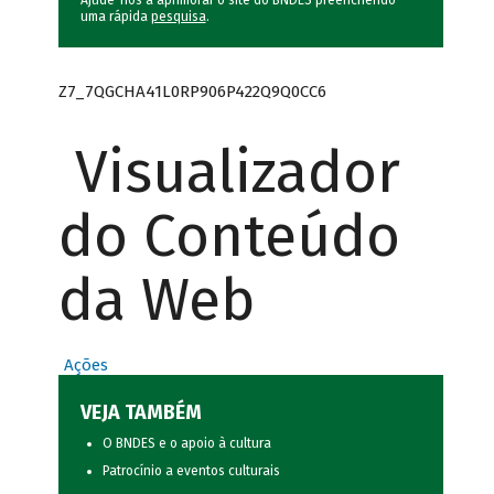
Ajude-nos a aprimorar o site do BNDES preenchendo
uma rápida
pesquisa
.
Z7_7QGCHA41L0RP906P422Q9Q0CC6
Visualizador
do Conteúdo
da Web
Ações
VEJA TAMBÉM
O BNDES e o apoio à cultura
Patrocínio a eventos culturais