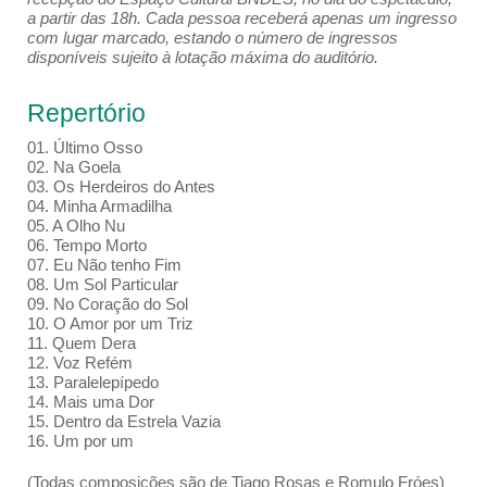
a partir das 18h. Cada pessoa receberá apenas um ingresso
com lugar marcado, estando o número de ingressos
disponíveis sujeito à lotação máxima do auditório.
Repertório
01. Último Osso
02. Na Goela
03. Os Herdeiros do Antes
04. Minha Armadilha
05. A Olho Nu
06. Tempo Morto
07. Eu Não tenho Fim
08. Um Sol Particular
09. No Coração do Sol
10. O Amor por um Triz
11. Quem Dera
12. Voz Refém
13. Paralelepípedo
14. Mais uma Dor
15. Dentro da Estrela Vazia
16. Um por um
(Todas composições são de Tiago Rosas e Romulo Fróes)