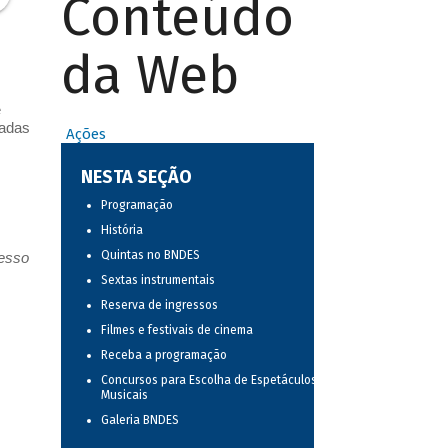
Conteúdo
da Web
e
vadas
Ações
NESTA SEÇÃO
Programação
História
Quintas no BNDES
resso
Sextas instrumentais
Reserva de ingressos
Filmes e festivais de cinema
Receba a programação
Concursos para Escolha de Espetáculos
Musicais
Galeria BNDES