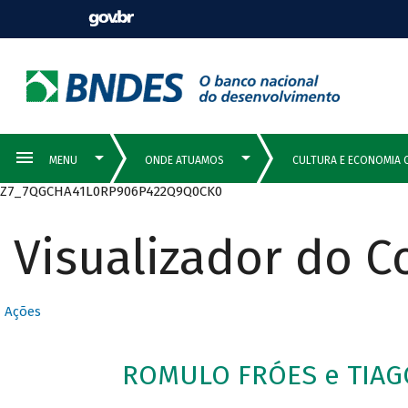
Z7_7QGCHA41L0RP906P422Q9Q0CK0
Visualizador do 
Ações
ROMULO FRÓES e TIAG