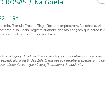
O ROSAS / Na Goela
23 - 19h
ndemia, Romulo Fróes e Tiago Rosas compuseram, à distância, vint
omento. “Na Goela” registra quatorze dessas canções que serão le
acompanha Romulo e Tiago no disco.
e seu lugar pela internet, você ainda pode encontrar ingressos na
espetáculo, a partir das 18h. Cada pessoa receberá apenas um ing
os disponíveis sujeito à lotação máxima do auditório.