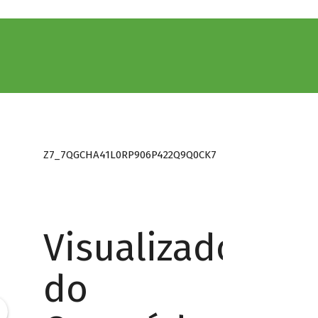
Z7_7QGCHA41L0RP906P422Q9Q0CK7
Visualizador
do