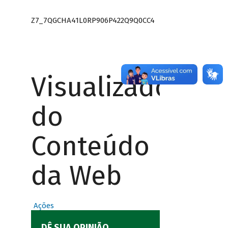
Z7_7QGCHA41L0RP906P422Q9Q0CC4
Visualizador
do
Conteúdo
da Web
Ações
DÊ SUA OPINIÃO