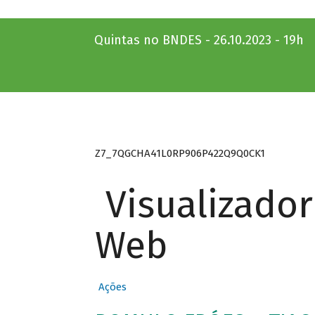
Quintas no BNDES - 26.10.2023 - 19h
Z7_7QGCHA41L0RP906P422Q9Q0CK1
Visualizado
Web
Ações