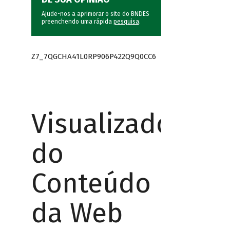
Ajude-nos a aprimorar o site do BNDES
preenchendo uma rápida
pesquisa
.
Z7_7QGCHA41L0RP906P422Q9Q0CC6
Visualizador
do
Conteúdo
da Web