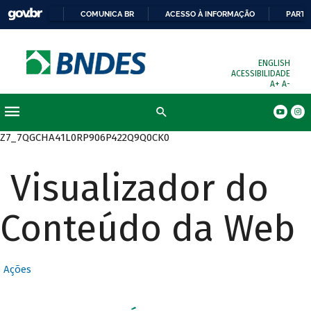
COMUNICA BR
ACESSO À INFORMAÇÃO
PARTI
ENGLISH
ACESSIBILIDADE
A+
A-
Busca
Z7_7QGCHA41L0RP906P422Q9Q0CK0
Visualizador do
Conteúdo da Web
Ações