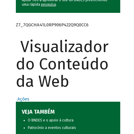
Ajude-nos a aprimorar o site do BNDES preenchendo
uma rápida
pesquisa
.
Z7_7QGCHA41L0RP906P422Q9Q0CC6
Visualizador
do Conteúdo
da Web
Ações
VEJA TAMBÉM
O BNDES e o apoio à cultura
Patrocínio a eventos culturais