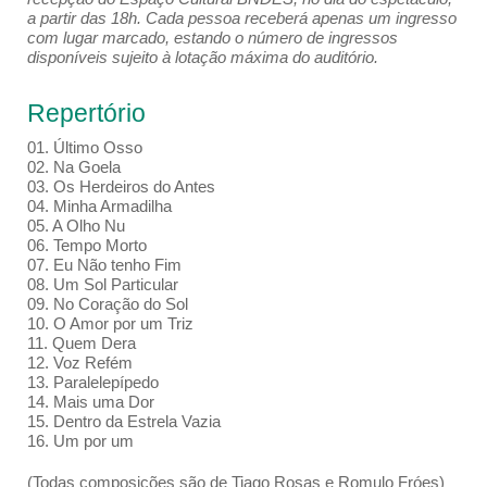
a partir das 18h. Cada pessoa receberá apenas um ingresso
com lugar marcado, estando o número de ingressos
disponíveis sujeito à lotação máxima do auditório.
Repertório
01. Último Osso
02. Na Goela
03. Os Herdeiros do Antes
04. Minha Armadilha
05. A Olho Nu
06. Tempo Morto
07. Eu Não tenho Fim
08. Um Sol Particular
09. No Coração do Sol
10. O Amor por um Triz
11. Quem Dera
12. Voz Refém
13. Paralelepípedo
14. Mais uma Dor
15. Dentro da Estrela Vazia
16. Um por um
(Todas composições são de Tiago Rosas e Romulo Fróes)