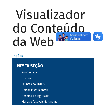
Visualizador
do Conteúdo
da Web
Ações
NESTA SEÇÃO
Programação
História
Quintas no BNDES
Sextas instrumentais
Reserva de ingressos
Filmes e festivais de cinema