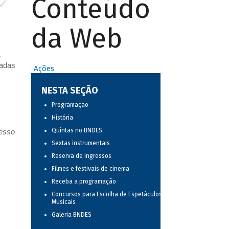
Conteúdo
da Web
e
vadas
Ações
NESTA SEÇÃO
Programação
História
Quintas no BNDES
resso
Sextas instrumentais
Reserva de ingressos
Filmes e festivais de cinema
Receba a programação
Concursos para Escolha de Espetáculos
Musicais
Galeria BNDES