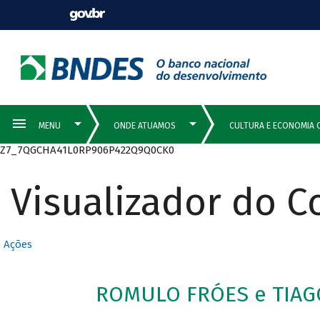
Z7_7QGCHA41L0RP906P422Q9Q0CK0
Visualizador do 
Ações
ROMULO FRÓES e TIAG