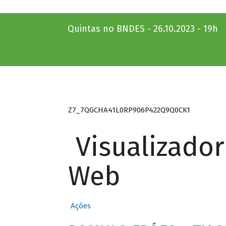
Quintas no BNDES - 26.10.2023 - 19h
Z7_7QGCHA41L0RP906P422Q9Q0CK1
Visualizado
Web
Ações