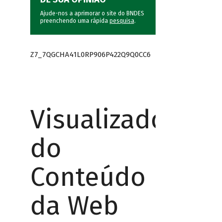
Ajude-nos a aprimorar o site do BNDES
preenchendo uma rápida
pesquisa
.
Z7_7QGCHA41L0RP906P422Q9Q0CC6
Visualizador
do
Conteúdo
da Web