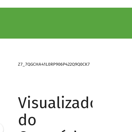
Z7_7QGCHA41L0RP906P422Q9Q0CK7
Visualizador
do