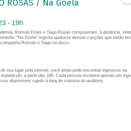
O ROSAS / Na Goela
23 - 19h
ndemia, Romulo Fróes e Tiago Rosas compuseram, à distância, vint
omento. “Na Goela” registra quatorze dessas canções que serão le
acompanha Romulo e Tiago no disco.
e seu lugar pela internet, você ainda pode encontrar ingressos na
espetáculo, a partir das 18h. Cada pessoa receberá apenas um ing
os disponíveis sujeito à lotação máxima do auditório.