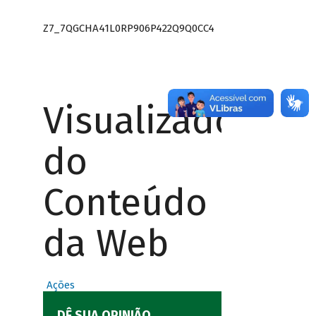
Z7_7QGCHA41L0RP906P422Q9Q0CC4
Visualizador
do
Conteúdo
da Web
Ações
DÊ SUA OPINIÃO