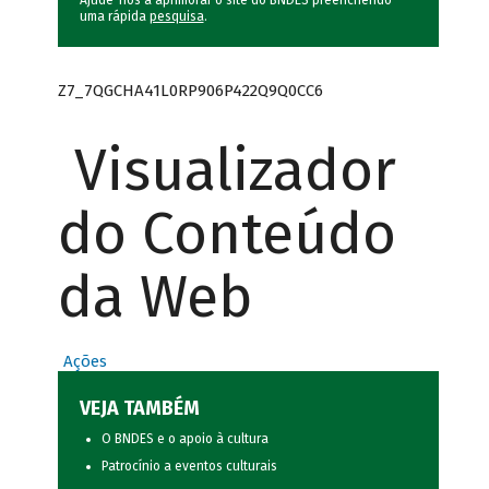
Ajude-nos a aprimorar o site do BNDES preenchendo
uma rápida
pesquisa
.
Z7_7QGCHA41L0RP906P422Q9Q0CC6
Visualizador
do Conteúdo
da Web
Ações
VEJA TAMBÉM
O BNDES e o apoio à cultura
Patrocínio a eventos culturais