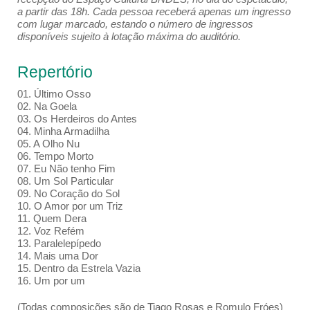
a partir das 18h. Cada pessoa receberá apenas um ingresso
com lugar marcado, estando o número de ingressos
disponíveis sujeito à lotação máxima do auditório.
Repertório
01. Último Osso
02. Na Goela
03. Os Herdeiros do Antes
04. Minha Armadilha
05. A Olho Nu
06. Tempo Morto
07. Eu Não tenho Fim
08. Um Sol Particular
09. No Coração do Sol
10. O Amor por um Triz
11. Quem Dera
12. Voz Refém
13. Paralelepípedo
14. Mais uma Dor
15. Dentro da Estrela Vazia
16. Um por um
(Todas composições são de Tiago Rosas e Romulo Fróes)