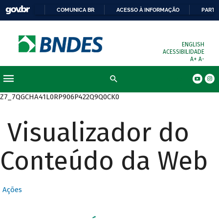
COMUNICA BR
ACESSO À INFORMAÇÃO
PARTI
ENGLISH
ACESSIBILIDADE
A+
A-
Busca
Z7_7QGCHA41L0RP906P422Q9Q0CK0
Visualizador do
Conteúdo da Web
Ações