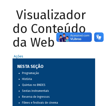
Visualizador
do Conteúdo
da Web
Ações
NESTA SEÇÃO
Programação
História
Quintas no BNDES
Sextas instrumentais
Reserva de ingressos
Filmes e festivais de cinema