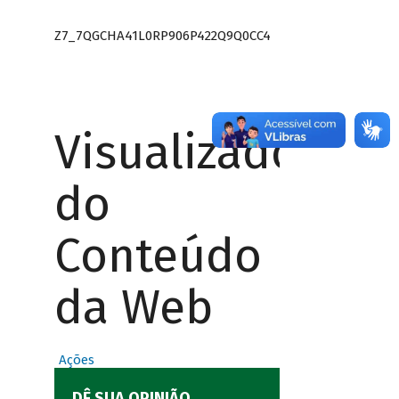
Z7_7QGCHA41L0RP906P422Q9Q0CC4
Visualizador
do
Conteúdo
da Web
Ações
DÊ SUA OPINIÃO