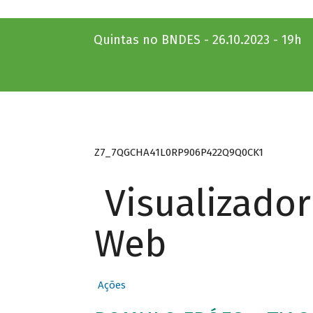
Quintas no BNDES - 26.10.2023 - 19h
Z7_7QGCHA41L0RP906P422Q9Q0CK1
Visualizado
Web
Ações