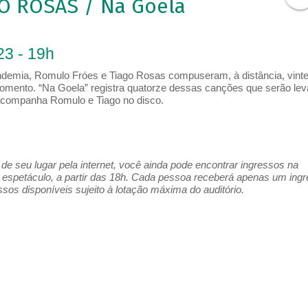
O ROSAS / Na Goela
23 - 19h
ndemia, Romulo Fróes e Tiago Rosas compuseram, à distância, vint
omento. “Na Goela” registra quatorze dessas canções que serão le
acompanha Romulo e Tiago no disco.
e seu lugar pela internet, você ainda pode encontrar ingressos na
espetáculo, a partir das 18h. Cada pessoa receberá apenas um ing
os disponíveis sujeito à lotação máxima do auditório.