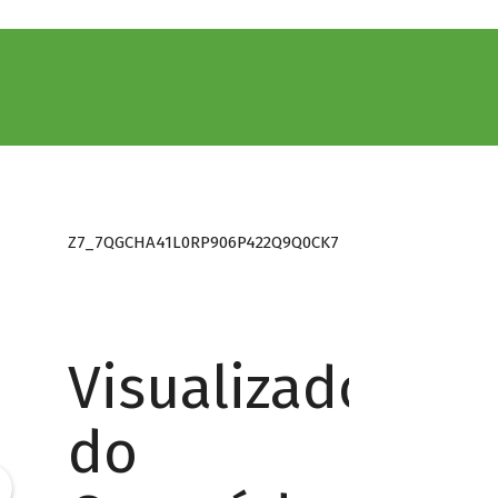
Z7_7QGCHA41L0RP906P422Q9Q0CK7
Visualizador
do