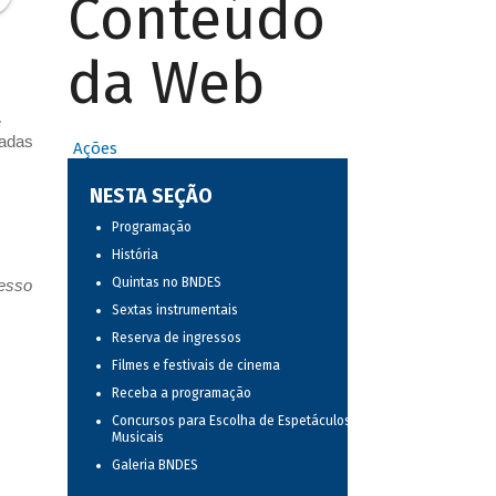
Conteúdo
da Web
e
vadas
Ações
NESTA SEÇÃO
Programação
História
Quintas no BNDES
resso
Sextas instrumentais
Reserva de ingressos
Filmes e festivais de cinema
Receba a programação
Concursos para Escolha de Espetáculos
Musicais
Galeria BNDES