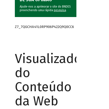
Ajude-nos a aprimorar o site do BNDES
preenchendo uma rápida
pesquisa
.
Z7_7QGCHA41L0RP906P422Q9Q0CC6
Visualizador
do
Conteúdo
da Web