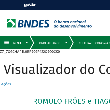
Z7_7QGCHA41L0RP906P422Q9Q0CK0
Visualizador do 
Ações
ROMULO FRÓES e TIAG