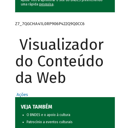
Ajude-nos a aprimorar o site do BNDES preenchendo
uma rápida
pesquisa
.
Z7_7QGCHA41L0RP906P422Q9Q0CC6
Visualizador
do Conteúdo
da Web
Ações
VEJA TAMBÉM
O BNDES e o apoio à cultura
Patrocínio a eventos culturais