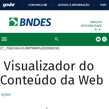
COMUNICA BR
ACESSO À INFORMAÇÃO
PARTI
ENGLISH
ACESSIBILIDADE
A+
A-
Busca
Z7_7QGCHA41L0RP906P422Q9Q0CK0
Visualizador do
Conteúdo da Web
Ações