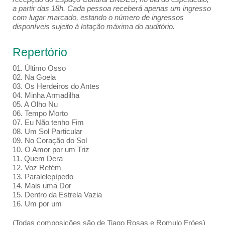
a partir das 18h. Cada pessoa receberá apenas um ingresso
com lugar marcado, estando o número de ingressos
disponíveis sujeito à lotação máxima do auditório.
Repertório
01. Último Osso
02. Na Goela
03. Os Herdeiros do Antes
04. Minha Armadilha
05. A Olho Nu
06. Tempo Morto
07. Eu Não tenho Fim
08. Um Sol Particular
09. No Coração do Sol
10. O Amor por um Triz
11. Quem Dera
12. Voz Refém
13. Paralelepípedo
14. Mais uma Dor
15. Dentro da Estrela Vazia
16. Um por um
(Todas composições são de Tiago Rosas e Romulo Fróes)