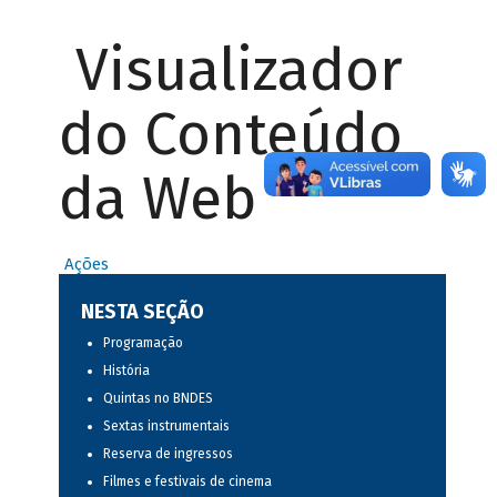
Visualizador
do Conteúdo
da Web
Ações
NESTA SEÇÃO
Programação
História
Quintas no BNDES
Sextas instrumentais
Reserva de ingressos
Filmes e festivais de cinema