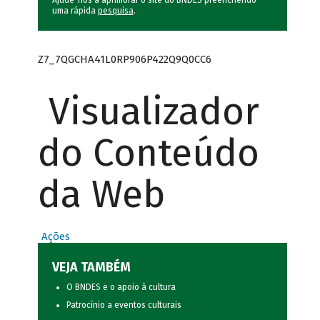
Ajude-nos a aprimorar o site do BNDES preenchendo
uma rápida
pesquisa
.
Z7_7QGCHA41L0RP906P422Q9Q0CC6
Visualizador
do Conteúdo
da Web
Ações
VEJA TAMBÉM
O BNDES e o apoio à cultura
Patrocínio a eventos culturais