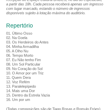
a partir das 18h. Cada pessoa receberá apenas um ingresso
com lugar marcado, estando o número de ingressos
disponíveis sujeito à lotação máxima do auditório.
Repertório
01. Último Osso
02. Na Goela
03. Os Herdeiros do Antes
04. Minha Armadilha
05. A Olho Nu
06. Tempo Morto
07. Eu Não tenho Fim
08. Um Sol Particular
09. No Coração do Sol
10. O Amor por um Triz
11. Quem Dera
12. Voz Refém
13. Paralelepípedo
14. Mais uma Dor
15. Dentro da Estrela Vazia
16. Um por um
(Todas composições são de Tiago Rosas e Romulo Fróes)