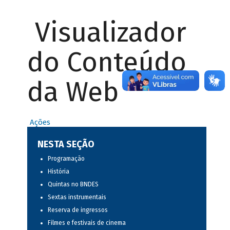
Visualizador
do Conteúdo
da Web
Ações
NESTA SEÇÃO
Programação
História
Quintas no BNDES
Sextas instrumentais
Reserva de ingressos
Filmes e festivais de cinema