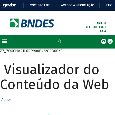
COMUNICA BR
ACESSO À INFORMAÇÃO
PARTI
ENGLISH
ACESSIBILIDADE
A+
A-
Busca
Z7_7QGCHA41L0RP906P422Q9Q0CK0
Visualizador do
Conteúdo da Web
Ações