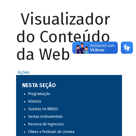
Visualizador
do Conteúdo
da Web
Ações
NESTA SEÇÃO
Programação
História
Quintas no BNDES
Sextas instrumentais
Reserva de ingressos
Filmes e festivais de cinema