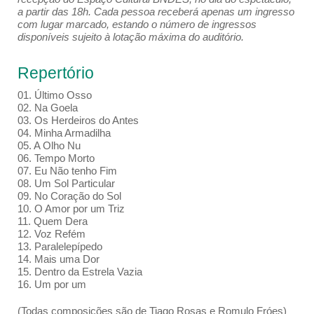
a partir das 18h. Cada pessoa receberá apenas um ingresso
com lugar marcado, estando o número de ingressos
disponíveis sujeito à lotação máxima do auditório.
Repertório
01. Último Osso
02. Na Goela
03. Os Herdeiros do Antes
04. Minha Armadilha
05. A Olho Nu
06. Tempo Morto
07. Eu Não tenho Fim
08. Um Sol Particular
09. No Coração do Sol
10. O Amor por um Triz
11. Quem Dera
12. Voz Refém
13. Paralelepípedo
14. Mais uma Dor
15. Dentro da Estrela Vazia
16. Um por um
(Todas composições são de Tiago Rosas e Romulo Fróes)