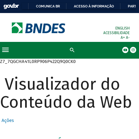
COMUNICA BR
ACESSO À INFORMAÇÃO
PARTI
ENGLISH
ACESSIBILIDADE
A+
A-
Busca
Z7_7QGCHA41L0RP906P422Q9Q0CK0
Visualizador do
Conteúdo da Web
Ações