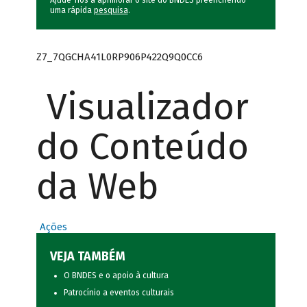
Ajude-nos a aprimorar o site do BNDES preenchendo
uma rápida
pesquisa
.
Z7_7QGCHA41L0RP906P422Q9Q0CC6
Visualizador
do Conteúdo
da Web
Ações
VEJA TAMBÉM
O BNDES e o apoio à cultura
Patrocínio a eventos culturais