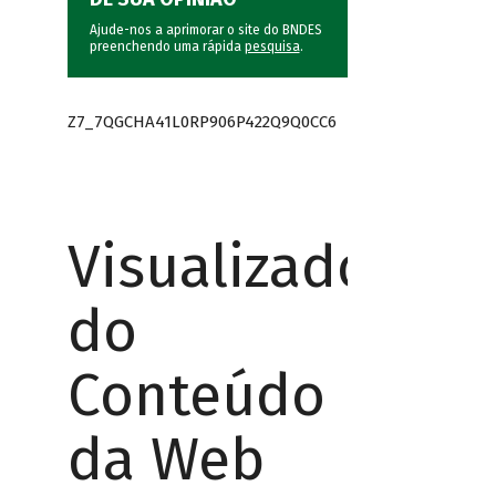
Ajude-nos a aprimorar o site do BNDES
preenchendo uma rápida
pesquisa
.
Z7_7QGCHA41L0RP906P422Q9Q0CC6
Visualizador
do
Conteúdo
da Web