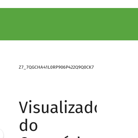
Z7_7QGCHA41L0RP906P422Q9Q0CK7
Visualizador
do