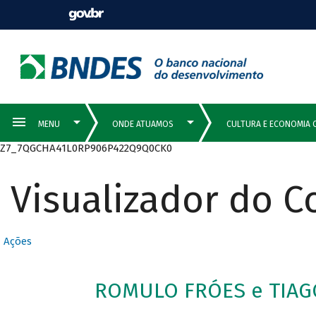
Z7_7QGCHA41L0RP906P422Q9Q0CK0
Visualizador do 
Ações
ROMULO FRÓES e TIAG