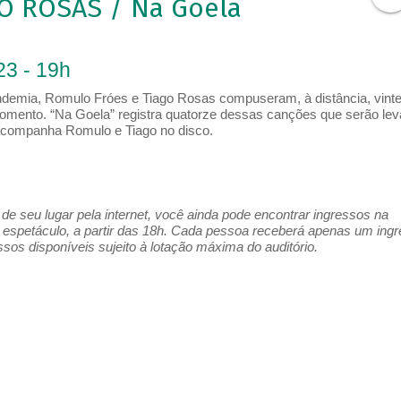
O ROSAS / Na Goela
23 - 19h
ndemia, Romulo Fróes e Tiago Rosas compuseram, à distância, vint
omento. “Na Goela” registra quatorze dessas canções que serão le
acompanha Romulo e Tiago no disco.
e seu lugar pela internet, você ainda pode encontrar ingressos na
espetáculo, a partir das 18h. Cada pessoa receberá apenas um ing
os disponíveis sujeito à lotação máxima do auditório.