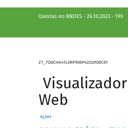
Quintas no BNDES - 26.10.2023 - 19h
Z7_7QGCHA41L0RP906P422Q9Q0CK1
Visualizado
Web
Ações