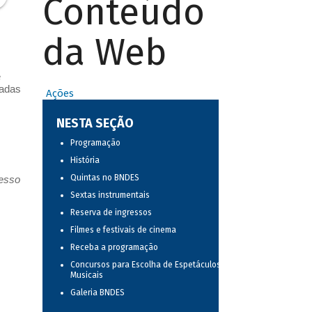
Conteúdo
da Web
e
vadas
Ações
NESTA SEÇÃO
Programação
História
Quintas no BNDES
resso
Sextas instrumentais
Reserva de ingressos
Filmes e festivais de cinema
Receba a programação
Concursos para Escolha de Espetáculos
Musicais
Galeria BNDES