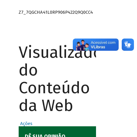
Z7_7QGCHA41L0RP906P422Q9Q0CC4
Visualizador
do
Conteúdo
da Web
Ações
DÊ SUA OPINIÃO