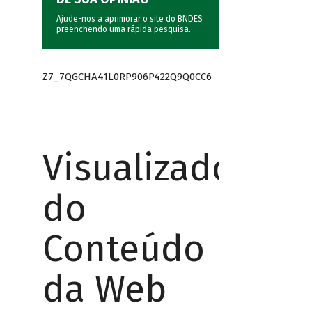
Ajude-nos a aprimorar o site do BNDES
preenchendo uma rápida
pesquisa
.
Z7_7QGCHA41L0RP906P422Q9Q0CC6
Visualizador
do
Conteúdo
da Web