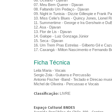
06. Oceano - Djavan
07. Meu Bem Querer - Djavan
08. Faltando Um Pedaço - Djavan
09. Night in Tunisia - Dizzie Gillespie e Frank Pa
10. Miss Celie’s Blues - Quincy Jones, Lionel 
11. Summertime - George e Ira Gershwin e D
12. Asa - Djavan
13. Flor de Lis - Djavan
14. Galope - Luiz Gonzaga Júnior
15. Seca - Djavan
16. Um Trem Pras Estrelas - Gilberto Gil e Caz
17. Caxangá - Milton Nascimento e Fernando B
Ficha Técnica
Leila Maria - Vocais
Sergio Zola - Guitarra e Percussão
Antonio Fischer -Band - Teclado e Direcao musi
Michel de Oliveira - Percussao e Vocais
Classificação:
LIVRE
Espaço Cultural BNDES