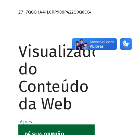
Z7_7QGCHA41L0RP906P422Q9Q0CC4
Visualizador
do
Conteúdo
da Web
Ações
DÊ SUA OPINIÃO