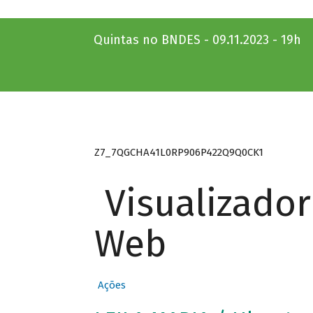
Quintas no BNDES - 09.11.2023 - 19h
Z7_7QGCHA41L0RP906P422Q9Q0CK1
Visualizado
Web
Ações