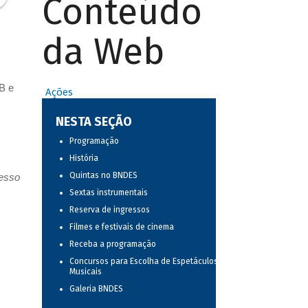
Conteúdo
da Web
B e
Ações
NESTA SEÇÃO
Programação
História
Quintas no BNDES
resso
Sextas instrumentais
Reserva de ingressos
Filmes e festivais de cinema
Receba a programação
Concursos para Escolha de Espetáculos
Musicais
Galeria BNDES