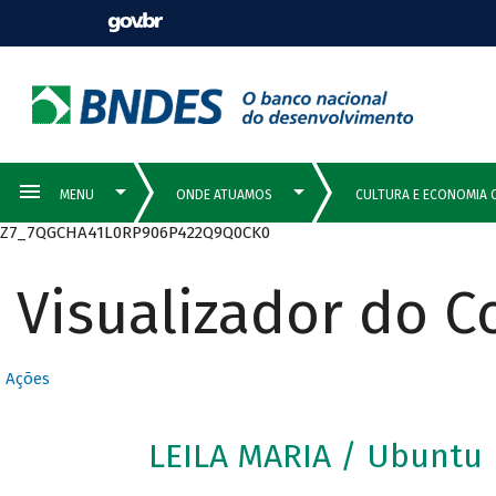
Z7_7QGCHA41L0RP906P422Q9Q0CK0
Visualizador do 
Ações
LEILA MARIA / Ubuntu