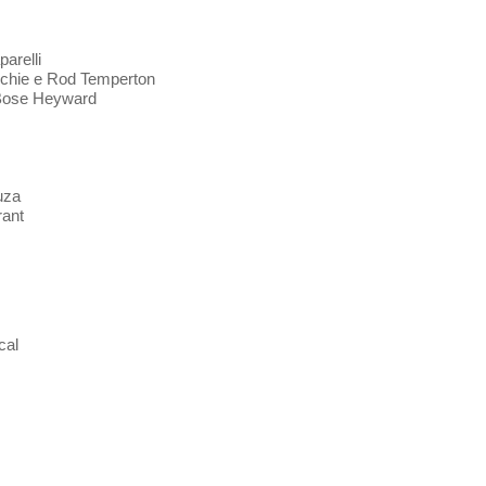
parelli
Richie e Rod Temperton
uBose Heyward
uza
rant
cal