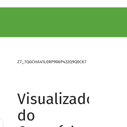
Z7_7QGCHA41L0RP906P422Q9Q0CK7
Visualizador
do