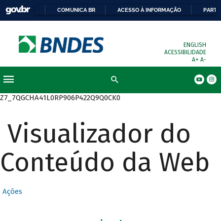
COMUNICA BR
ACESSO À INFORMAÇÃO
PARTI
ENGLISH
ACESSIBILIDADE
A+
A-
Busca
Z7_7QGCHA41L0RP906P422Q9Q0CK0
Visualizador do
Conteúdo da Web
Ações