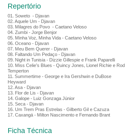
Repertório
01. Soweto - Djavan
02. Aquele Um - Djavan
03. Milagres do Povo - Caetano Veloso
04. Zumbi - Jorge Benjor
05. Minha Voz, Minha Vida - Caetano Veloso
06. Oceano - Djavan
07. Meu Bem Querer - Djavan
08. Faltando Um Pedaço - Djavan
09. Night in Tunisia - Dizzie Gillespie e Frank Paparelli
10. Miss Celie’s Blues - Quincy Jones, Lionel Richie e Rod
Temperton
11. Summertime - George e Ira Gershwin e DuBose
Heyward
12. Asa - Djavan
13. Flor de Lis - Djavan
14. Galope - Luiz Gonzaga Júnior
15. Seca - Djavan
16. Um Trem Pras Estrelas - Gilberto Gil e Cazuza
17. Caxangá - Milton Nascimento e Fernando Brant
Ficha Técnica