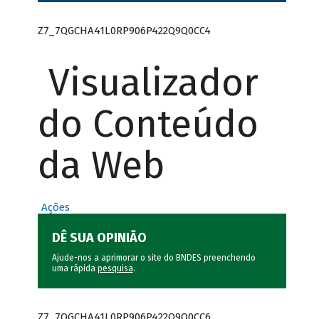
Z7_7QGCHA41L0RP906P422Q9Q0CC4
Visualizador
do Conteúdo
da Web
Ações
DÊ SUA OPINIÃO
Ajude-nos a aprimorar o site do BNDES preenchendo
uma rápida
pesquisa
.
Z7_7QGCHA41L0RP906P422Q9Q0CC6