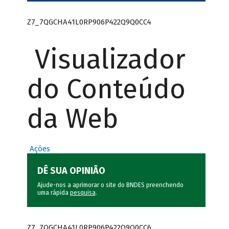
Z7_7QGCHA41L0RP906P422Q9Q0CC4
Visualizador
do Conteúdo
da Web
Ações
DÊ SUA OPINIÃO
Ajude-nos a aprimorar o site do BNDES preenchendo
uma rápida
pesquisa
.
Z7_7QGCHA41L0RP906P422Q9Q0CC6