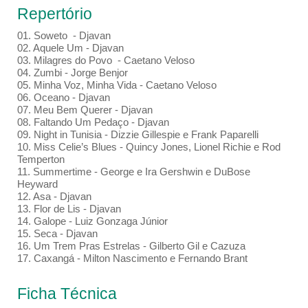
Repertório
01. Soweto - Djavan
02. Aquele Um - Djavan
03. Milagres do Povo - Caetano Veloso
04. Zumbi - Jorge Benjor
05. Minha Voz, Minha Vida - Caetano Veloso
06. Oceano - Djavan
07. Meu Bem Querer - Djavan
08. Faltando Um Pedaço - Djavan
09. Night in Tunisia - Dizzie Gillespie e Frank Paparelli
10. Miss Celie’s Blues - Quincy Jones, Lionel Richie e Rod
Temperton
11. Summertime - George e Ira Gershwin e DuBose
Heyward
12. Asa - Djavan
13. Flor de Lis - Djavan
14. Galope - Luiz Gonzaga Júnior
15. Seca - Djavan
16. Um Trem Pras Estrelas - Gilberto Gil e Cazuza
17. Caxangá - Milton Nascimento e Fernando Brant
Ficha Técnica