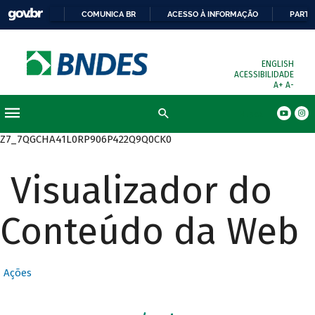
COMUNICA BR
ACESSO À INFORMAÇÃO
PARTI
ENGLISH
ACESSIBILIDADE
A+
A-
Busca
Z7_7QGCHA41L0RP906P422Q9Q0CK0
Visualizador do
Conteúdo da Web
Ações