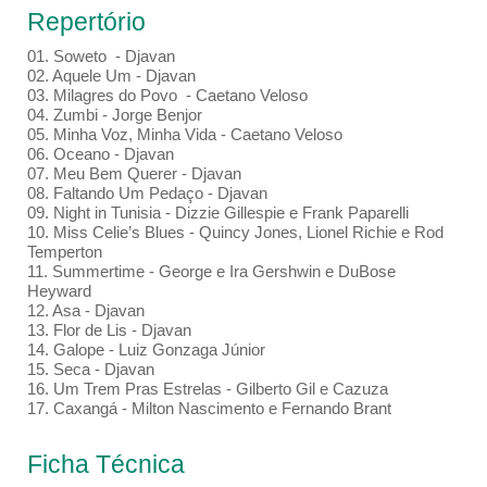
Repertório
01. Soweto - Djavan
02. Aquele Um - Djavan
03. Milagres do Povo - Caetano Veloso
04. Zumbi - Jorge Benjor
05. Minha Voz, Minha Vida - Caetano Veloso
06. Oceano - Djavan
07. Meu Bem Querer - Djavan
08. Faltando Um Pedaço - Djavan
09. Night in Tunisia - Dizzie Gillespie e Frank Paparelli
10. Miss Celie’s Blues - Quincy Jones, Lionel Richie e Rod
Temperton
11. Summertime - George e Ira Gershwin e DuBose
Heyward
12. Asa - Djavan
13. Flor de Lis - Djavan
14. Galope - Luiz Gonzaga Júnior
15. Seca - Djavan
16. Um Trem Pras Estrelas - Gilberto Gil e Cazuza
17. Caxangá - Milton Nascimento e Fernando Brant
Ficha Técnica