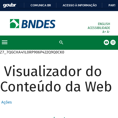
COMUNICA BR
ACESSO À INFORMAÇÃO
PARTI
ENGLISH
ACESSIBILIDADE
A+
A-
Busca
Z7_7QGCHA41L0RP906P422Q9Q0CK0
Visualizador do
Conteúdo da Web
Ações