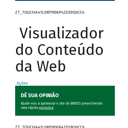
Z7_7QGCHA41L0RP906P422Q9Q0CC4
Visualizador
do Conteúdo
da Web
Ações
DÊ SUA OPINIÃO
Ajude-nos a aprimorar o site do BNDES preenchendo
uma rápida
pesquisa
.
Z7_7QGCHA41L0RP906P422Q9Q0CC6