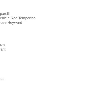
parelli
Richie e Rod Temperton
uBose Heyward
uza
rant
cal