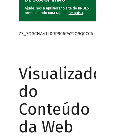
Ajude-nos a aprimorar o site do BNDES
preenchendo uma rápida
pesquisa
.
Z7_7QGCHA41L0RP906P422Q9Q0CC6
Visualizador
do
Conteúdo
da Web