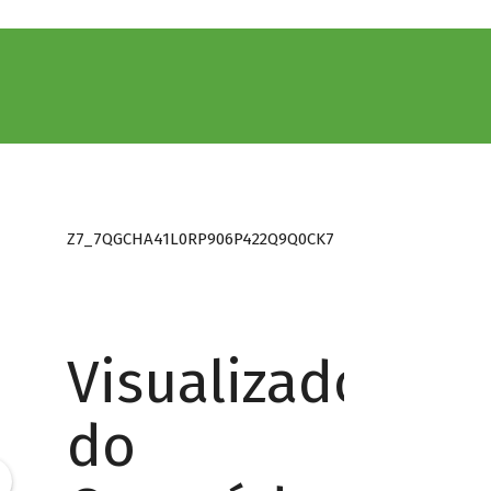
Z7_7QGCHA41L0RP906P422Q9Q0CK7
Visualizador
do