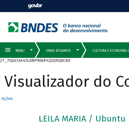
Z7_7QGCHA41L0RP906P422Q9Q0CK0
Visualizador do 
Ações
LEILA MARIA / Ubuntu