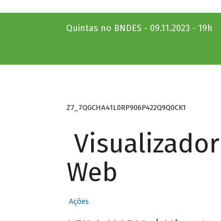
Quintas no BNDES - 09.11.2023 - 19h
Z7_7QGCHA41L0RP906P422Q9Q0CK1
Visualizado
Web
Ações