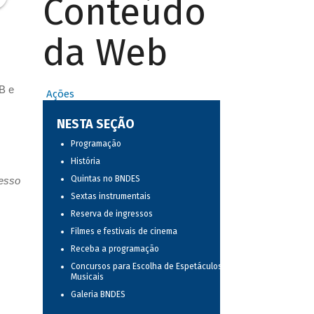
Conteúdo
da Web
B e
Ações
NESTA SEÇÃO
Programação
História
Quintas no BNDES
resso
Sextas instrumentais
Reserva de ingressos
Filmes e festivais de cinema
Receba a programação
Concursos para Escolha de Espetáculos
Musicais
Galeria BNDES