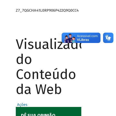
Z7_7QGCHA41L0RP906P422Q9Q0CC4
Visualizador
do
Conteúdo
da Web
Ações
DÊ SUA OPINIÃO