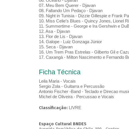
06. Oceano - Djavan
07. Meu Bem Querer - Djavan
08. Faltando Um Pedaço - Djavan
09. Night in Tunisia - Dizzie Gillespie e Frank Pa
10. Miss Celie’s Blues - Quincy Jones, Lionel 
11. Summertime - George e Ira Gershwin e D
12. Asa - Djavan
13. Flor de Lis - Djavan
14. Galope - Luiz Gonzaga Júnior
15. Seca - Djavan
16. Um Trem Pras Estrelas - Gilberto Gil e Caz
17. Caxangá - Milton Nascimento e Fernando B
Ficha Técnica
Leila Maria - Vocais
Sergio Zola - Guitarra e Percussão
Antonio Fischer -Band - Teclado e Direcao musi
Michel de Oliveira - Percussao e Vocais
Classificação:
LIVRE
Espaço Cultural BNDES