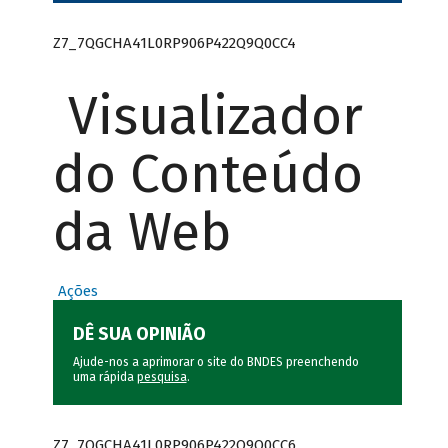
Z7_7QGCHA41L0RP906P422Q9Q0CC4
Visualizador
do Conteúdo
da Web
Ações
DÊ SUA OPINIÃO
Ajude-nos a aprimorar o site do BNDES preenchendo
uma rápida
pesquisa
.
Z7_7QGCHA41L0RP906P422Q9Q0CC6