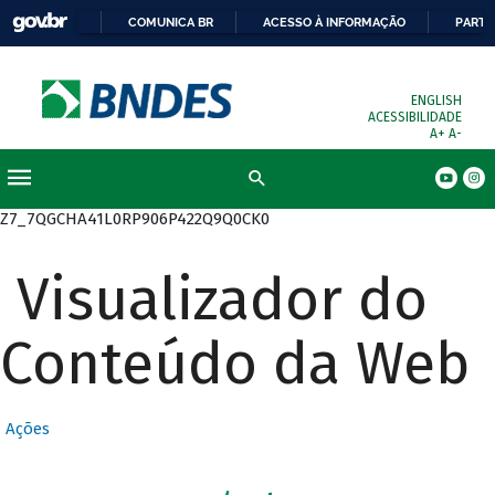
COMUNICA BR
ACESSO À INFORMAÇÃO
PARTI
ENGLISH
ACESSIBILIDADE
A+
A-
Busca
Z7_7QGCHA41L0RP906P422Q9Q0CK0
Visualizador do
Conteúdo da Web
Ações