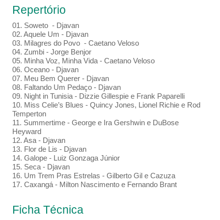
Repertório
01. Soweto - Djavan
02. Aquele Um - Djavan
03. Milagres do Povo - Caetano Veloso
04. Zumbi - Jorge Benjor
05. Minha Voz, Minha Vida - Caetano Veloso
06. Oceano - Djavan
07. Meu Bem Querer - Djavan
08. Faltando Um Pedaço - Djavan
09. Night in Tunisia - Dizzie Gillespie e Frank Paparelli
10. Miss Celie’s Blues - Quincy Jones, Lionel Richie e Rod
Temperton
11. Summertime - George e Ira Gershwin e DuBose
Heyward
12. Asa - Djavan
13. Flor de Lis - Djavan
14. Galope - Luiz Gonzaga Júnior
15. Seca - Djavan
16. Um Trem Pras Estrelas - Gilberto Gil e Cazuza
17. Caxangá - Milton Nascimento e Fernando Brant
Ficha Técnica