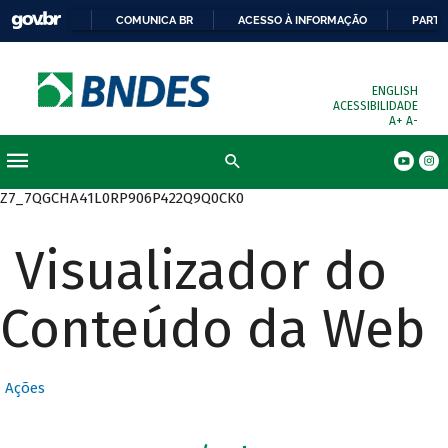
COMUNICA BR
ACESSO À INFORMAÇÃO
PARTI
ENGLISH
ACESSIBILIDADE
A+
A-
Busca
Z7_7QGCHA41L0RP906P422Q9Q0CK0
Visualizador do
Conteúdo da Web
Ações