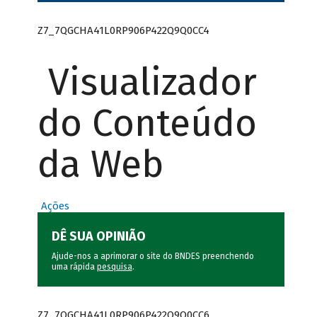
Z7_7QGCHA41L0RP906P422Q9Q0CC4
Visualizador
do Conteúdo
da Web
Ações
DÊ SUA OPINIÃO
Ajude-nos a aprimorar o site do BNDES preenchendo
uma rápida
pesquisa
.
Z7_7QGCHA41L0RP906P422Q9Q0CC6