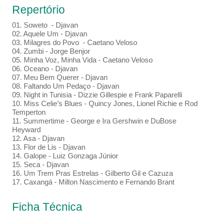
Repertório
01. Soweto - Djavan
02. Aquele Um - Djavan
03. Milagres do Povo - Caetano Veloso
04. Zumbi - Jorge Benjor
05. Minha Voz, Minha Vida - Caetano Veloso
06. Oceano - Djavan
07. Meu Bem Querer - Djavan
08. Faltando Um Pedaço - Djavan
09. Night in Tunisia - Dizzie Gillespie e Frank Paparelli
10. Miss Celie’s Blues - Quincy Jones, Lionel Richie e Rod
Temperton
11. Summertime - George e Ira Gershwin e DuBose
Heyward
12. Asa - Djavan
13. Flor de Lis - Djavan
14. Galope - Luiz Gonzaga Júnior
15. Seca - Djavan
16. Um Trem Pras Estrelas - Gilberto Gil e Cazuza
17. Caxangá - Milton Nascimento e Fernando Brant
Ficha Técnica