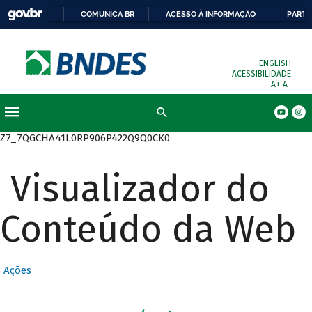
COMUNICA BR
ACESSO À INFORMAÇÃO
PARTI
ENGLISH
ACESSIBILIDADE
A+
A-
Busca
Z7_7QGCHA41L0RP906P422Q9Q0CK0
Visualizador do
Conteúdo da Web
Ações