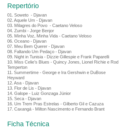
Repertório
01. Soweto - Djavan
02. Aquele Um - Djavan
03. Milagres do Povo - Caetano Veloso
04. Zumbi - Jorge Benjor
05. Minha Voz, Minha Vida - Caetano Veloso
06. Oceano - Djavan
07. Meu Bem Querer - Djavan
08. Faltando Um Pedaço - Djavan
09. Night in Tunisia - Dizzie Gillespie e Frank Paparelli
10. Miss Celie’s Blues - Quincy Jones, Lionel Richie e Rod
Temperton
11. Summertime - George e Ira Gershwin e DuBose
Heyward
12. Asa - Djavan
13. Flor de Lis - Djavan
14. Galope - Luiz Gonzaga Júnior
15. Seca - Djavan
16. Um Trem Pras Estrelas - Gilberto Gil e Cazuza
17. Caxangá - Milton Nascimento e Fernando Brant
Ficha Técnica