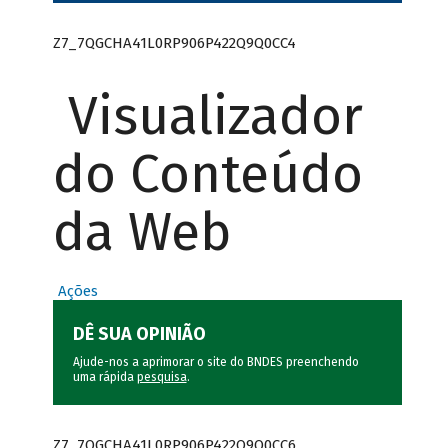
Z7_7QGCHA41L0RP906P422Q9Q0CC4
Visualizador
do Conteúdo
da Web
Ações
DÊ SUA OPINIÃO
Ajude-nos a aprimorar o site do BNDES preenchendo
uma rápida
pesquisa
.
Z7_7QGCHA41L0RP906P422Q9Q0CC6