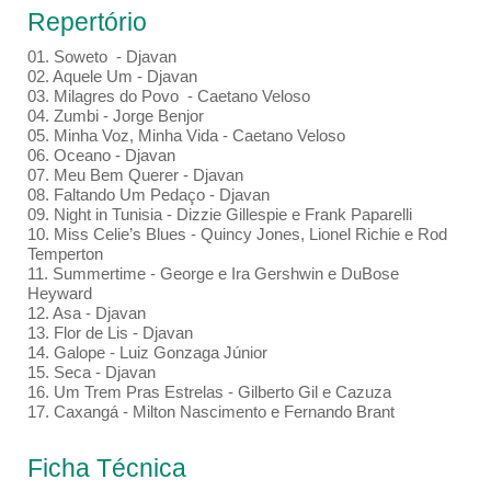
Repertório
01. Soweto - Djavan
02. Aquele Um - Djavan
03. Milagres do Povo - Caetano Veloso
04. Zumbi - Jorge Benjor
05. Minha Voz, Minha Vida - Caetano Veloso
06. Oceano - Djavan
07. Meu Bem Querer - Djavan
08. Faltando Um Pedaço - Djavan
09. Night in Tunisia - Dizzie Gillespie e Frank Paparelli
10. Miss Celie’s Blues - Quincy Jones, Lionel Richie e Rod
Temperton
11. Summertime - George e Ira Gershwin e DuBose
Heyward
12. Asa - Djavan
13. Flor de Lis - Djavan
14. Galope - Luiz Gonzaga Júnior
15. Seca - Djavan
16. Um Trem Pras Estrelas - Gilberto Gil e Cazuza
17. Caxangá - Milton Nascimento e Fernando Brant
Ficha Técnica