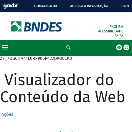
COMUNICA BR
ACESSO À INFORMAÇÃO
PARTI
ENGLISH
ACESSIBILIDADE
A+
A-
Busca
Z7_7QGCHA41L0RP906P422Q9Q0CK0
Visualizador do
Conteúdo da Web
Ações