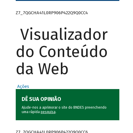
Z7_7QGCHA41L0RP906P422Q9Q0CC4
Visualizador
do Conteúdo
da Web
Ações
DÊ SUA OPINIÃO
Ajude-nos a aprimorar o site do BNDES preenchendo
uma rápida
pesquisa
.
Z7_7QGCHA41L0RP906P422Q9Q0CC6