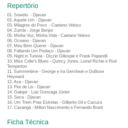
Repertório
01. Soweto - Djavan
02. Aquele Um - Djavan
03. Milagres do Povo - Caetano Veloso
04. Zumbi - Jorge Benjor
05. Minha Voz, Minha Vida - Caetano Veloso
06. Oceano - Djavan
07. Meu Bem Querer - Djavan
08. Faltando Um Pedaço - Djavan
09. Night in Tunisia - Dizzie Gillespie e Frank Paparelli
10. Miss Celie’s Blues - Quincy Jones, Lionel Richie e Rod
Temperton
11. Summertime - George e Ira Gershwin e DuBose
Heyward
12. Asa - Djavan
13. Flor de Lis - Djavan
14. Galope - Luiz Gonzaga Júnior
15. Seca - Djavan
16. Um Trem Pras Estrelas - Gilberto Gil e Cazuza
17. Caxangá - Milton Nascimento e Fernando Brant
Ficha Técnica