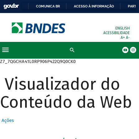
COMUNICA BR
ACESSO À INFORMAÇÃO
PARTI
ENGLISH
ACESSIBILIDADE
A+
A-
Busca
Z7_7QGCHA41L0RP906P422Q9Q0CK0
Visualizador do
Conteúdo da Web
Ações