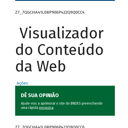
Z7_7QGCHA41L0RP906P422Q9Q0CC4
Visualizador
do Conteúdo
da Web
Ações
DÊ SUA OPINIÃO
Ajude-nos a aprimorar o site do BNDES preenchendo
uma rápida
pesquisa
.
Z7_7QGCHA41L0RP906P422Q9Q0CC6