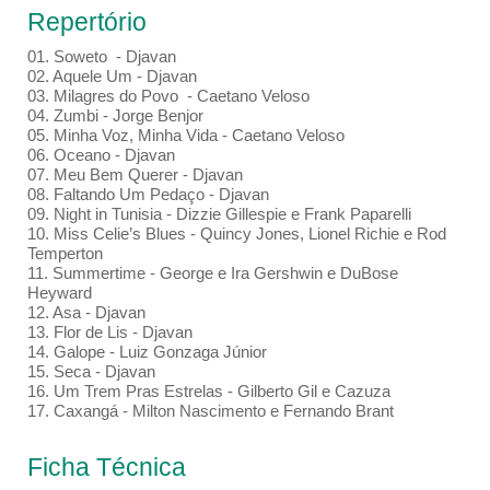
Repertório
01. Soweto - Djavan
02. Aquele Um - Djavan
03. Milagres do Povo - Caetano Veloso
04. Zumbi - Jorge Benjor
05. Minha Voz, Minha Vida - Caetano Veloso
06. Oceano - Djavan
07. Meu Bem Querer - Djavan
08. Faltando Um Pedaço - Djavan
09. Night in Tunisia - Dizzie Gillespie e Frank Paparelli
10. Miss Celie’s Blues - Quincy Jones, Lionel Richie e Rod
Temperton
11. Summertime - George e Ira Gershwin e DuBose
Heyward
12. Asa - Djavan
13. Flor de Lis - Djavan
14. Galope - Luiz Gonzaga Júnior
15. Seca - Djavan
16. Um Trem Pras Estrelas - Gilberto Gil e Cazuza
17. Caxangá - Milton Nascimento e Fernando Brant
Ficha Técnica