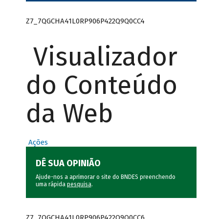
Z7_7QGCHA41L0RP906P422Q9Q0CC4
Visualizador
do Conteúdo
da Web
Ações
DÊ SUA OPINIÃO
Ajude-nos a aprimorar o site do BNDES preenchendo
uma rápida
pesquisa
.
Z7_7QGCHA41L0RP906P422Q9Q0CC6