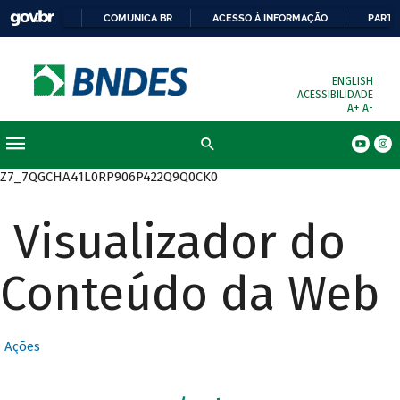
COMUNICA BR
ACESSO À INFORMAÇÃO
PARTI
ENGLISH
ACESSIBILIDADE
A+
A-
Busca
Z7_7QGCHA41L0RP906P422Q9Q0CK0
Visualizador do
Conteúdo da Web
Ações