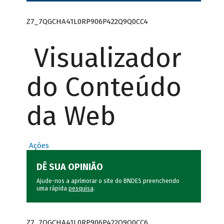
Z7_7QGCHA41L0RP906P422Q9Q0CC4
Visualizador
do Conteúdo
da Web
Ações
DÊ SUA OPINIÃO
Ajude-nos a aprimorar o site do BNDES preenchendo
uma rápida
pesquisa
.
Z7_7QGCHA41L0RP906P422Q9Q0CC6