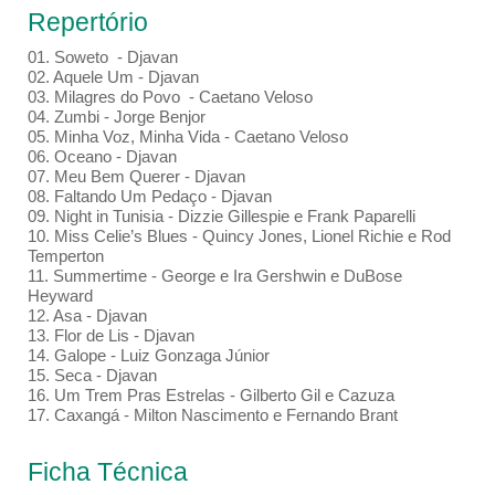
Repertório
01. Soweto - Djavan
02. Aquele Um - Djavan
03. Milagres do Povo - Caetano Veloso
04. Zumbi - Jorge Benjor
05. Minha Voz, Minha Vida - Caetano Veloso
06. Oceano - Djavan
07. Meu Bem Querer - Djavan
08. Faltando Um Pedaço - Djavan
09. Night in Tunisia - Dizzie Gillespie e Frank Paparelli
10. Miss Celie’s Blues - Quincy Jones, Lionel Richie e Rod
Temperton
11. Summertime - George e Ira Gershwin e DuBose
Heyward
12. Asa - Djavan
13. Flor de Lis - Djavan
14. Galope - Luiz Gonzaga Júnior
15. Seca - Djavan
16. Um Trem Pras Estrelas - Gilberto Gil e Cazuza
17. Caxangá - Milton Nascimento e Fernando Brant
Ficha Técnica