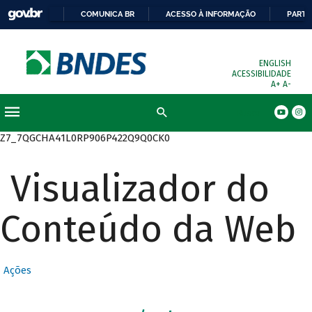
COMUNICA BR
ACESSO À INFORMAÇÃO
PARTI
ENGLISH
ACESSIBILIDADE
A+
A-
Busca
Z7_7QGCHA41L0RP906P422Q9Q0CK0
Visualizador do
Conteúdo da Web
Ações