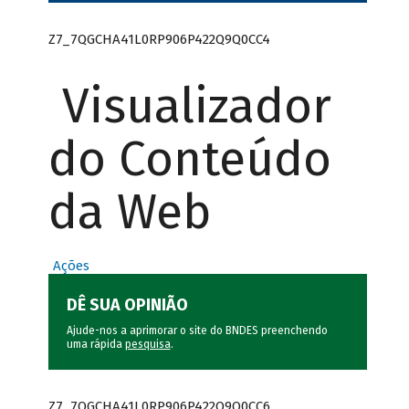
Z7_7QGCHA41L0RP906P422Q9Q0CC4
Visualizador
do Conteúdo
da Web
Ações
DÊ SUA OPINIÃO
Ajude-nos a aprimorar o site do BNDES preenchendo
uma rápida
pesquisa
.
Z7_7QGCHA41L0RP906P422Q9Q0CC6