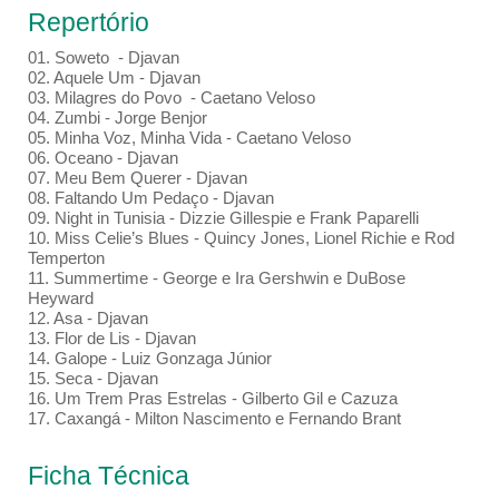
Repertório
01. Soweto - Djavan
02. Aquele Um - Djavan
03. Milagres do Povo - Caetano Veloso
04. Zumbi - Jorge Benjor
05. Minha Voz, Minha Vida - Caetano Veloso
06. Oceano - Djavan
07. Meu Bem Querer - Djavan
08. Faltando Um Pedaço - Djavan
09. Night in Tunisia - Dizzie Gillespie e Frank Paparelli
10. Miss Celie’s Blues - Quincy Jones, Lionel Richie e Rod
Temperton
11. Summertime - George e Ira Gershwin e DuBose
Heyward
12. Asa - Djavan
13. Flor de Lis - Djavan
14. Galope - Luiz Gonzaga Júnior
15. Seca - Djavan
16. Um Trem Pras Estrelas - Gilberto Gil e Cazuza
17. Caxangá - Milton Nascimento e Fernando Brant
Ficha Técnica