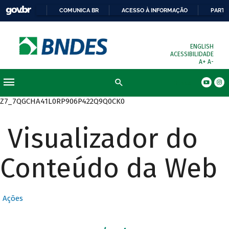
COMUNICA BR
ACESSO À INFORMAÇÃO
PARTI
ENGLISH
ACESSIBILIDADE
A+
A-
Busca
Z7_7QGCHA41L0RP906P422Q9Q0CK0
Visualizador do
Conteúdo da Web
Ações