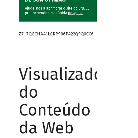
Ajude-nos a aprimorar o site do BNDES
preenchendo uma rápida
pesquisa
.
Z7_7QGCHA41L0RP906P422Q9Q0CC6
Visualizador
do
Conteúdo
da Web