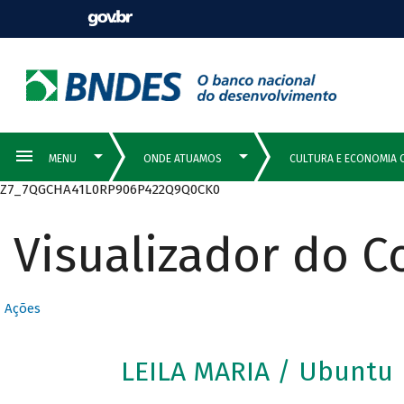
Z7_7QGCHA41L0RP906P422Q9Q0CK0
Visualizador do 
Ações
LEILA MARIA / Ubuntu