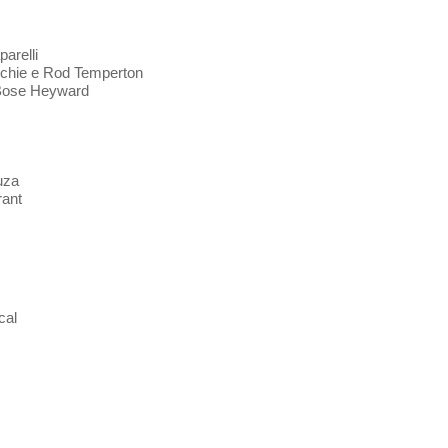
parelli
Richie e Rod Temperton
uBose Heyward
uza
rant
cal