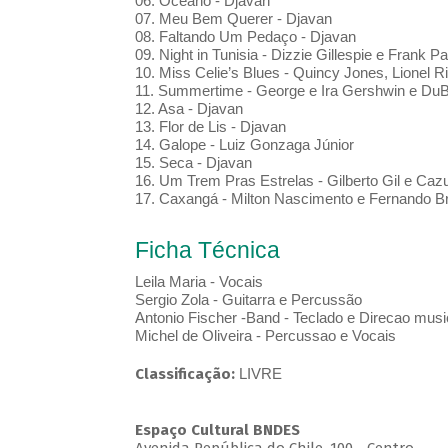
06. Oceano - Djavan
07. Meu Bem Querer - Djavan
08. Faltando Um Pedaço - Djavan
09. Night in Tunisia - Dizzie Gillespie e Frank Pa
10. Miss Celie’s Blues - Quincy Jones, Lionel 
11. Summertime - George e Ira Gershwin e D
12. Asa - Djavan
13. Flor de Lis - Djavan
14. Galope - Luiz Gonzaga Júnior
15. Seca - Djavan
16. Um Trem Pras Estrelas - Gilberto Gil e Caz
17. Caxangá - Milton Nascimento e Fernando B
Ficha Técnica
Leila Maria - Vocais
Sergio Zola - Guitarra e Percussão
Antonio Fischer -Band - Teclado e Direcao musi
Michel de Oliveira - Percussao e Vocais
Classificação:
LIVRE
Espaço Cultural BNDES