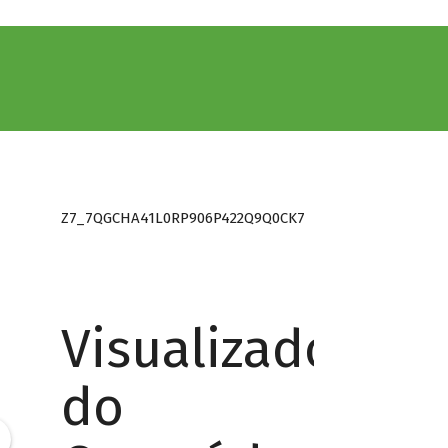
Z7_7QGCHA41L0RP906P422Q9Q0CK7
Visualizador
do