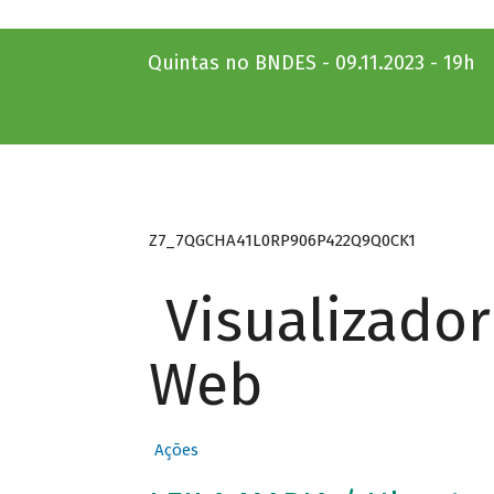
Quintas no BNDES - 09.11.2023 - 19h
Z7_7QGCHA41L0RP906P422Q9Q0CK1
Visualizado
Web
Ações