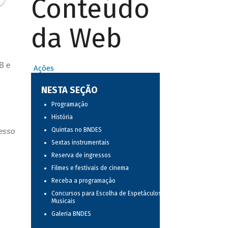
Conteúdo
da Web
B e
Ações
NESTA SEÇÃO
Programação
História
Quintas no BNDES
resso
Sextas instrumentais
Reserva de ingressos
Filmes e festivais de cinema
Receba a programação
Concursos para Escolha de Espetáculos
Musicais
Galeria BNDES