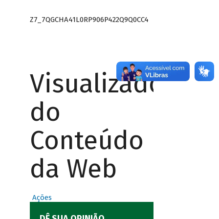
Z7_7QGCHA41L0RP906P422Q9Q0CC4
Visualizador
do
Conteúdo
da Web
Ações
DÊ SUA OPINIÃO