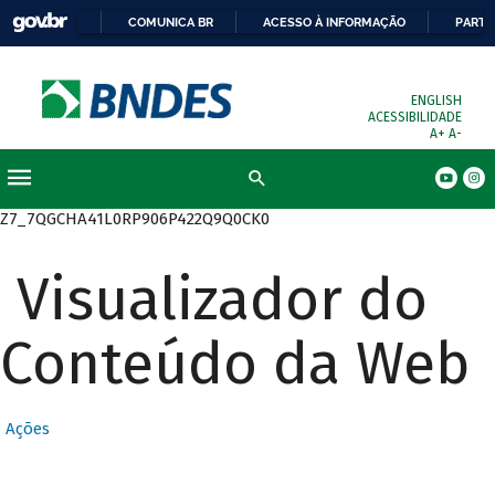
COMUNICA BR
ACESSO À INFORMAÇÃO
PARTI
ENGLISH
ACESSIBILIDADE
A+
A-
Busca
Z7_7QGCHA41L0RP906P422Q9Q0CK0
Visualizador do
Conteúdo da Web
Ações