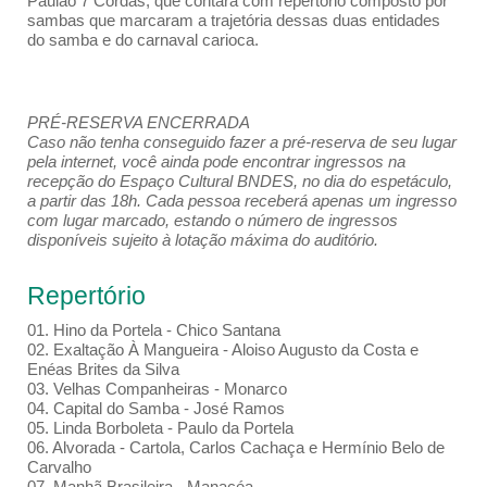
Paulão 7 Cordas, que contará com repertório composto por
sambas que marcaram a trajetória dessas duas entidades
do samba e do carnaval carioca.
PRÉ-RESERVA ENCERRADA
Caso não tenha conseguido fazer a pré-reserva de seu lugar
pela internet, você ainda pode encontrar ingressos na
recepção do Espaço Cultural BNDES, no dia do espetáculo,
a partir das 18h. Cada pessoa receberá apenas um ingresso
com lugar marcado, estando o número de ingressos
disponíveis sujeito à lotação máxima do auditório.
Repertório
01. Hino da Portela - Chico Santana
02. Exaltação À Mangueira - Aloiso Augusto da Costa e
Enéas Brites da Silva
03. Velhas Companheiras - Monarco
04. Capital do Samba - José Ramos
05. Linda Borboleta - Paulo da Portela
06. Alvorada - Cartola, Carlos Cachaça e Hermínio Belo de
Carvalho
07. Manhã Brasileira - Manacéa