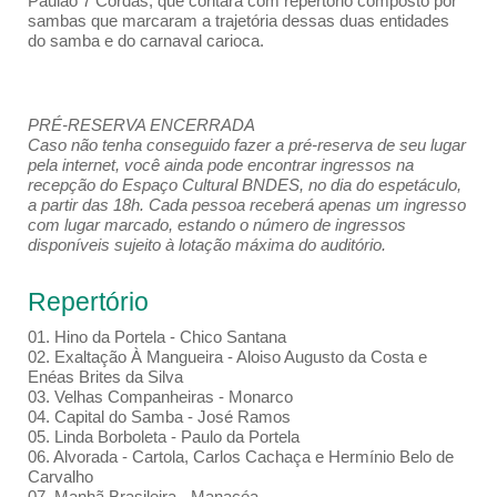
Paulão 7 Cordas, que contará com repertório composto por
sambas que marcaram a trajetória dessas duas entidades
do samba e do carnaval carioca.
PRÉ-RESERVA ENCERRADA
Caso não tenha conseguido fazer a pré-reserva de seu lugar
pela internet, você ainda pode encontrar ingressos na
recepção do Espaço Cultural BNDES, no dia do espetáculo,
a partir das 18h. Cada pessoa receberá apenas um ingresso
com lugar marcado, estando o número de ingressos
disponíveis sujeito à lotação máxima do auditório.
Repertório
01. Hino da Portela - Chico Santana
02. Exaltação À Mangueira - Aloiso Augusto da Costa e
Enéas Brites da Silva
03. Velhas Companheiras - Monarco
04. Capital do Samba - José Ramos
05. Linda Borboleta - Paulo da Portela
06. Alvorada - Cartola, Carlos Cachaça e Hermínio Belo de
Carvalho
07. Manhã Brasileira - Manacéa