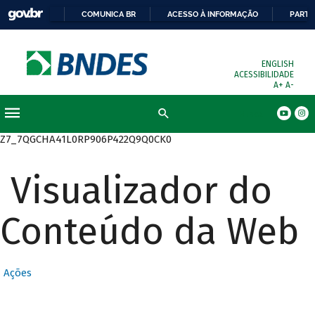
COMUNICA BR
ACESSO À INFORMAÇÃO
PARTI
ENGLISH
ACESSIBILIDADE
A+
A-
Busca
Z7_7QGCHA41L0RP906P422Q9Q0CK0
Visualizador do
Conteúdo da Web
Ações