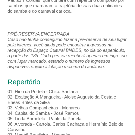
Paulão 7 Cordas, que contará com repertório composto por
sambas que marcaram a trajetória dessas duas entidades
do samba e do carnaval carioca.
PRÉ-RESERVA ENCERRADA
Caso não tenha conseguido fazer a pré-reserva de seu lugar
pela internet, você ainda pode encontrar ingressos na
recepção do Espaço Cultural BNDES, no dia do espetáculo,
a partir das 18h. Cada pessoa receberá apenas um ingresso
com lugar marcado, estando o número de ingressos
disponíveis sujeito à lotação máxima do auditório.
Repertório
01. Hino da Portela - Chico Santana
02. Exaltação À Mangueira - Aloiso Augusto da Costa e
Enéas Brites da Silva
03. Velhas Companheiras - Monarco
04. Capital do Samba - José Ramos
05. Linda Borboleta - Paulo da Portela
06. Alvorada - Cartola, Carlos Cachaça e Hermínio Belo de
Carvalho
07. Manhã Brasileira - Manacéa