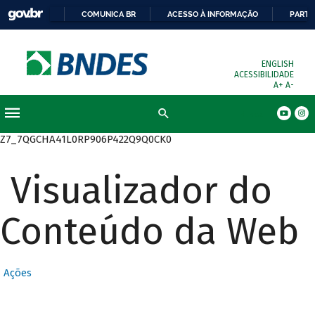
COMUNICA BR
ACESSO À INFORMAÇÃO
PARTI
ENGLISH
ACESSIBILIDADE
A+
A-
Busca
Z7_7QGCHA41L0RP906P422Q9Q0CK0
Visualizador do
Conteúdo da Web
Ações