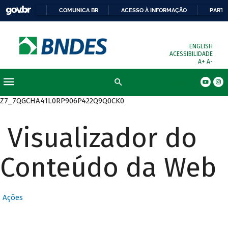
COMUNICA BR
ACESSO À INFORMAÇÃO
PARTI
ENGLISH
ACESSIBILIDADE
A+
A-
Busca
Z7_7QGCHA41L0RP906P422Q9Q0CK0
Visualizador do
Conteúdo da Web
Ações