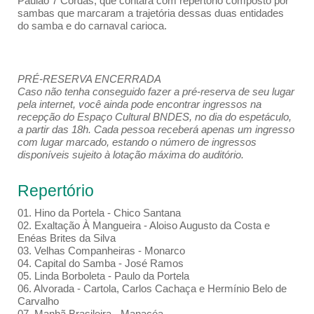
Paulão 7 Cordas, que contará com repertório composto por
sambas que marcaram a trajetória dessas duas entidades
do samba e do carnaval carioca.
PRÉ-RESERVA ENCERRADA
Caso não tenha conseguido fazer a pré-reserva de seu lugar
pela internet, você ainda pode encontrar ingressos na
recepção do Espaço Cultural BNDES, no dia do espetáculo,
a partir das 18h. Cada pessoa receberá apenas um ingresso
com lugar marcado, estando o número de ingressos
disponíveis sujeito à lotação máxima do auditório.
Repertório
01. Hino da Portela - Chico Santana
02. Exaltação À Mangueira - Aloiso Augusto da Costa e
Enéas Brites da Silva
03. Velhas Companheiras - Monarco
04. Capital do Samba - José Ramos
05. Linda Borboleta - Paulo da Portela
06. Alvorada - Cartola, Carlos Cachaça e Hermínio Belo de
Carvalho
07. Manhã Brasileira - Manacéa