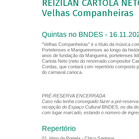
REIZILAN CARTOLA NE
Velhas Companheiras
Quintas no BNDES - 16.11.202
“Velhas Companheiras” é o título da música co
Portelenses e Mangueirenses ao longo da históri
anos de fundação da Mangueira, portelenses lid
Cartola Neto (neto do renomado compositor Car
Cordas, que contará com repertório composto 
do carnaval carioca.
PRÉ-RESERVA ENCERRADA
Caso não tenha conseguido fazer a pré-reserva d
recepção do Espaço Cultural BNDES, no dia do 
com lugar marcado, estando o número de ingress
Repertório
01. Hino da Portela - Chico Santana