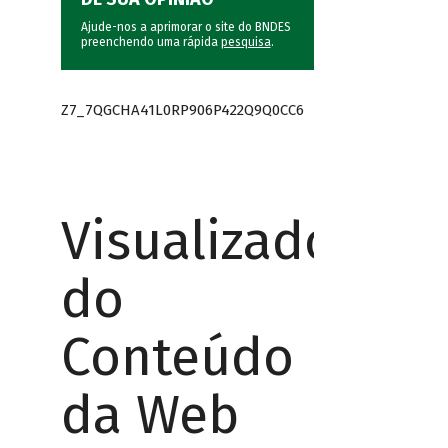
Ajude-nos a aprimorar o site do BNDES
preenchendo uma rápida
pesquisa
.
Z7_7QGCHA41L0RP906P422Q9Q0CC6
Visualizador
do
Conteúdo
da Web