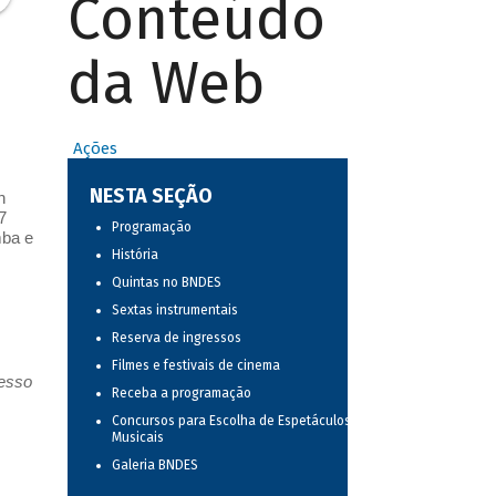
Conteúdo
da Web
Ações
NESTA SEÇÃO
n
7
Programação
mba e
História
Quintas no BNDES
Sextas instrumentais
Reserva de ingressos
Filmes e festivais de cinema
resso
Receba a programação
Concursos para Escolha de Espetáculos
Musicais
Galeria BNDES