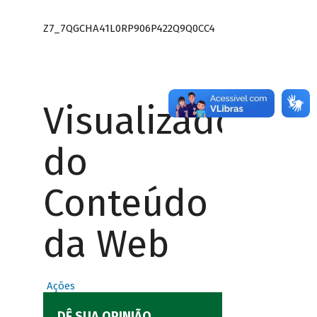
Z7_7QGCHA41L0RP906P422Q9Q0CC4
Visualizador
do
Conteúdo
da Web
Ações
DÊ SUA OPINIÃO