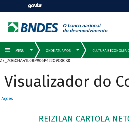
Z7_7QGCHA41L0RP906P422Q9Q0CK0
Visualizador do 
Ações
REIZILAN CARTOLA NET