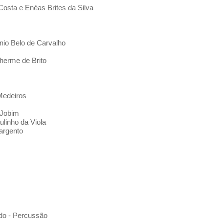
Costa e Enéas Brites da Silva
nio Belo de Carvalho
herme de Brito
 Medeiros
 Jobim
linho da Viola
argento
do - Percussão