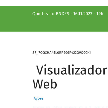
Quintas no BNDES - 16.11.2023 - 19h
Z7_7QGCHA41L0RP906P422Q9Q0CK1
Visualizado
Web
Ações