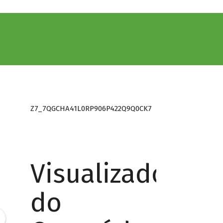
Z7_7QGCHA41L0RP906P422Q9Q0CK7
Visualizador
do