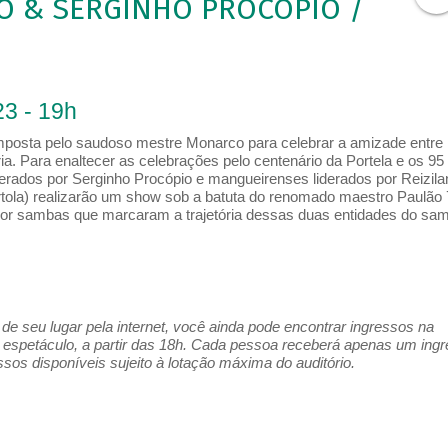
TO & SERGINHO PROCÓPIO /
3 - 19h
mposta pelo saudoso mestre Monarco para celebrar a amizade entre
a. Para enaltecer as celebrações pelo centenário da Portela e os 95
erados por Serginho Procópio e mangueirenses liderados por Reizila
tola) realizarão um show sob a batuta do renomado maestro Paulão 
por sambas que marcaram a trajetória dessas duas entidades do sa
e seu lugar pela internet, você ainda pode encontrar ingressos na
espetáculo, a partir das 18h. Cada pessoa receberá apenas um ing
os disponíveis sujeito à lotação máxima do auditório.