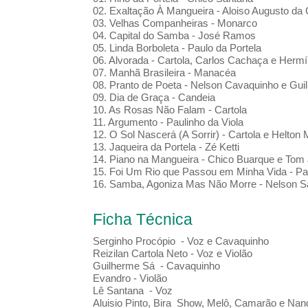
02. Exaltação À Mangueira - Aloiso Augusto da 
03. Velhas Companheiras - Monarco
04. Capital do Samba - José Ramos
05. Linda Borboleta - Paulo da Portela
06. Alvorada - Cartola, Carlos Cachaça e Hermí
07. Manhã Brasileira - Manacéa
08. Pranto de Poeta - Nelson Cavaquinho e Guil
09. Dia de Graça - Candeia
10. As Rosas Não Falam - Cartola
11. Argumento - Paulinho da Viola
12. O Sol Nascerá (A Sorrir) - Cartola e Helton
13. Jaqueira da Portela - Zé Ketti
14. Piano na Mangueira - Chico Buarque e Tom
15. Foi Um Rio que Passou em Minha Vida - Pau
16. Samba, Agoniza Mas Não Morre - Nelson S
Ficha Técnica
Serginho Procópio - Voz e Cavaquinho
Reizilan Cartola Neto - Voz e Violão
Guilherme Sá - Cavaquinho
Evandro - Violão
Lê Santana - Voz
Aluisio Pinto, Bira Show, Melô, Camarão e Nan