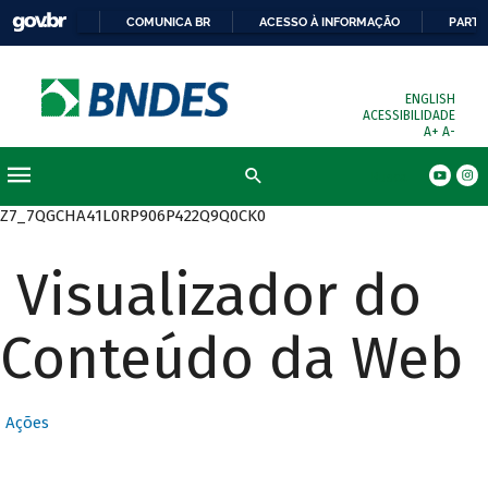
COMUNICA BR
ACESSO À INFORMAÇÃO
PARTI
ENGLISH
ACESSIBILIDADE
A+
A-
Busca
Z7_7QGCHA41L0RP906P422Q9Q0CK0
Visualizador do
Conteúdo da Web
Ações