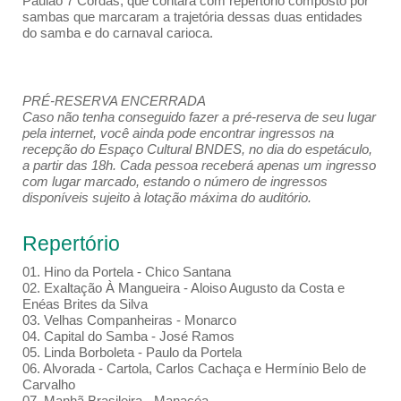
Paulão 7 Cordas, que contará com repertório composto por
sambas que marcaram a trajetória dessas duas entidades
do samba e do carnaval carioca.
PRÉ-RESERVA ENCERRADA
Caso não tenha conseguido fazer a pré-reserva de seu lugar
pela internet, você ainda pode encontrar ingressos na
recepção do Espaço Cultural BNDES, no dia do espetáculo,
a partir das 18h. Cada pessoa receberá apenas um ingresso
com lugar marcado, estando o número de ingressos
disponíveis sujeito à lotação máxima do auditório.
Repertório
01. Hino da Portela - Chico Santana
02. Exaltação À Mangueira - Aloiso Augusto da Costa e
Enéas Brites da Silva
03. Velhas Companheiras - Monarco
04. Capital do Samba - José Ramos
05. Linda Borboleta - Paulo da Portela
06. Alvorada - Cartola, Carlos Cachaça e Hermínio Belo de
Carvalho
07. Manhã Brasileira - Manacéa