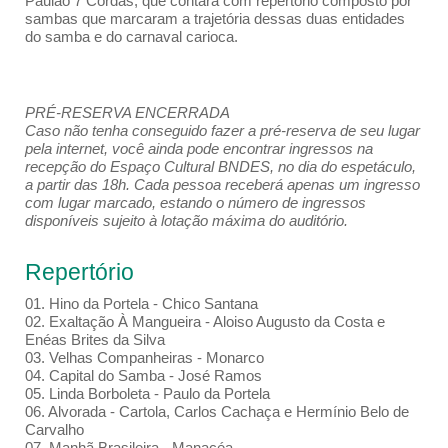
Paulão 7 Cordas, que contará com repertório composto por
sambas que marcaram a trajetória dessas duas entidades
do samba e do carnaval carioca.
PRÉ-RESERVA ENCERRADA
Caso não tenha conseguido fazer a pré-reserva de seu lugar
pela internet, você ainda pode encontrar ingressos na
recepção do Espaço Cultural BNDES, no dia do espetáculo,
a partir das 18h. Cada pessoa receberá apenas um ingresso
com lugar marcado, estando o número de ingressos
disponíveis sujeito à lotação máxima do auditório.
Repertório
01. Hino da Portela - Chico Santana
02. Exaltação À Mangueira - Aloiso Augusto da Costa e
Enéas Brites da Silva
03. Velhas Companheiras - Monarco
04. Capital do Samba - José Ramos
05. Linda Borboleta - Paulo da Portela
06. Alvorada - Cartola, Carlos Cachaça e Hermínio Belo de
Carvalho
07. Manhã Brasileira - Manacéa