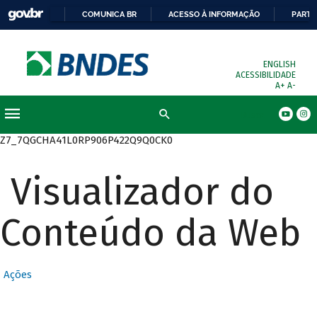
COMUNICA BR
ACESSO À INFORMAÇÃO
PARTI
ENGLISH
ACESSIBILIDADE
A+
A-
Busca
Z7_7QGCHA41L0RP906P422Q9Q0CK0
Visualizador do
Conteúdo da Web
Ações