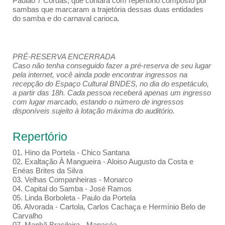
Paulão 7 Cordas, que contará com repertório composto por
sambas que marcaram a trajetória dessas duas entidades
do samba e do carnaval carioca.
PRÉ-RESERVA ENCERRADA
Caso não tenha conseguido fazer a pré-reserva de seu lugar
pela internet, você ainda pode encontrar ingressos na
recepção do Espaço Cultural BNDES, no dia do espetáculo,
a partir das 18h. Cada pessoa receberá apenas um ingresso
com lugar marcado, estando o número de ingressos
disponíveis sujeito à lotação máxima do auditório.
Repertório
01. Hino da Portela - Chico Santana
02. Exaltação À Mangueira - Aloiso Augusto da Costa e
Enéas Brites da Silva
03. Velhas Companheiras - Monarco
04. Capital do Samba - José Ramos
05. Linda Borboleta - Paulo da Portela
06. Alvorada - Cartola, Carlos Cachaça e Hermínio Belo de
Carvalho
07. Manhã Brasileira - Manacéa