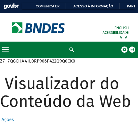
COMUNICA BR
ACESSO À INFORMAÇÃO
PARTI
ENGLISH
ACESSIBILIDADE
A+
A-
Busca
Z7_7QGCHA41L0RP906P422Q9Q0CK0
Visualizador do
Conteúdo da Web
Ações