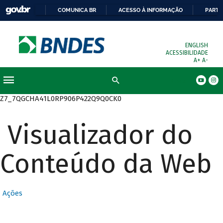
COMUNICA BR
ACESSO À INFORMAÇÃO
PARTI
ENGLISH
ACESSIBILIDADE
A+
A-
Busca
Z7_7QGCHA41L0RP906P422Q9Q0CK0
Visualizador do
Conteúdo da Web
Ações