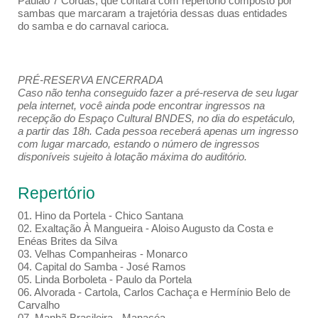
Paulão 7 Cordas, que contará com repertório composto por
sambas que marcaram a trajetória dessas duas entidades
do samba e do carnaval carioca.
PRÉ-RESERVA ENCERRADA
Caso não tenha conseguido fazer a pré-reserva de seu lugar
pela internet, você ainda pode encontrar ingressos na
recepção do Espaço Cultural BNDES, no dia do espetáculo,
a partir das 18h. Cada pessoa receberá apenas um ingresso
com lugar marcado, estando o número de ingressos
disponíveis sujeito à lotação máxima do auditório.
Repertório
01. Hino da Portela - Chico Santana
02. Exaltação À Mangueira - Aloiso Augusto da Costa e
Enéas Brites da Silva
03. Velhas Companheiras - Monarco
04. Capital do Samba - José Ramos
05. Linda Borboleta - Paulo da Portela
06. Alvorada - Cartola, Carlos Cachaça e Hermínio Belo de
Carvalho
07. Manhã Brasileira - Manacéa