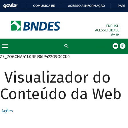
COMUNICA BR
ACESSO À INFORMAÇÃO
PARTI
ENGLISH
ACESSIBILIDADE
A+
A-
Busca
Z7_7QGCHA41L0RP906P422Q9Q0CK0
Visualizador do
Conteúdo da Web
Ações