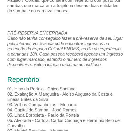
Paulão 7 Cordas, que contará com repertório composto por
sambas que marcaram a trajetória dessas duas entidades
do samba e do carnaval carioca.
PRÉ-RESERVA ENCERRADA
Caso não tenha conseguido fazer a pré-reserva de seu lugar
pela internet, você ainda pode encontrar ingressos na
recepção do Espaço Cultural BNDES, no dia do espetáculo,
a partir das 18h. Cada pessoa receberá apenas um ingresso
com lugar marcado, estando o número de ingressos
disponíveis sujeito à lotação máxima do auditório.
Repertório
01. Hino da Portela - Chico Santana
02. Exaltação À Mangueira - Aloiso Augusto da Costa e
Enéas Brites da Silva
03. Velhas Companheiras - Monarco
04. Capital do Samba - José Ramos
05. Linda Borboleta - Paulo da Portela
06. Alvorada - Cartola, Carlos Cachaça e Hermínio Belo de
Carvalho
07. Manhã Brasileira - Manacéa