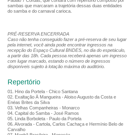
Paulão 7 Cordas, que contará com repertório composto por
sambas que marcaram a trajetória dessas duas entidades
do samba e do carnaval carioca.
PRÉ-RESERVA ENCERRADA
Caso não tenha conseguido fazer a pré-reserva de seu lugar
pela internet, você ainda pode encontrar ingressos na
recepção do Espaço Cultural BNDES, no dia do espetáculo,
a partir das 18h. Cada pessoa receberá apenas um ingresso
com lugar marcado, estando o número de ingressos
disponíveis sujeito à lotação máxima do auditório.
Repertório
01. Hino da Portela - Chico Santana
02. Exaltação À Mangueira - Aloiso Augusto da Costa e
Enéas Brites da Silva
03. Velhas Companheiras - Monarco
04. Capital do Samba - José Ramos
05. Linda Borboleta - Paulo da Portela
06. Alvorada - Cartola, Carlos Cachaça e Hermínio Belo de
Carvalho
07. Manhã Brasileira - Manacéa