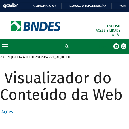
COMUNICA BR
ACESSO À INFORMAÇÃO
PARTI
ENGLISH
ACESSIBILIDADE
A+
A-
Busca
Z7_7QGCHA41L0RP906P422Q9Q0CK0
Visualizador do
Conteúdo da Web
Ações