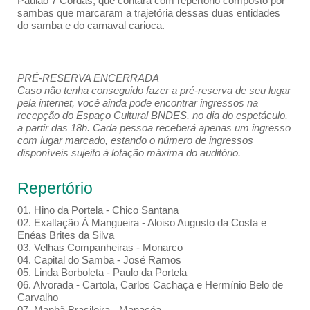
Paulão 7 Cordas, que contará com repertório composto por
sambas que marcaram a trajetória dessas duas entidades
do samba e do carnaval carioca.
PRÉ-RESERVA ENCERRADA
Caso não tenha conseguido fazer a pré-reserva de seu lugar
pela internet, você ainda pode encontrar ingressos na
recepção do Espaço Cultural BNDES, no dia do espetáculo,
a partir das 18h. Cada pessoa receberá apenas um ingresso
com lugar marcado, estando o número de ingressos
disponíveis sujeito à lotação máxima do auditório.
Repertório
01. Hino da Portela - Chico Santana
02. Exaltação À Mangueira - Aloiso Augusto da Costa e
Enéas Brites da Silva
03. Velhas Companheiras - Monarco
04. Capital do Samba - José Ramos
05. Linda Borboleta - Paulo da Portela
06. Alvorada - Cartola, Carlos Cachaça e Hermínio Belo de
Carvalho
07. Manhã Brasileira - Manacéa