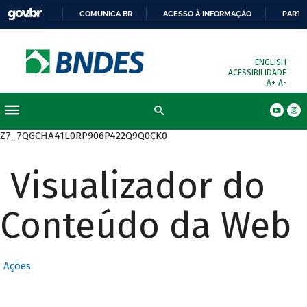
COMUNICA BR
ACESSO À INFORMAÇÃO
PARTI
ENGLISH
ACESSIBILIDADE
A+
A-
Busca
Z7_7QGCHA41L0RP906P422Q9Q0CK0
Visualizador do
Conteúdo da Web
Ações