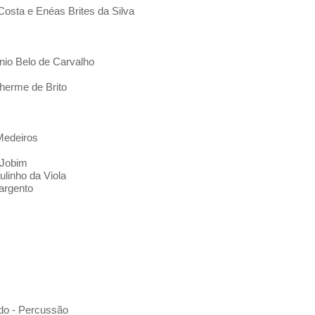
Costa e Enéas Brites da Silva
nio Belo de Carvalho
herme de Brito
 Medeiros
 Jobim
linho da Viola
argento
do - Percussão