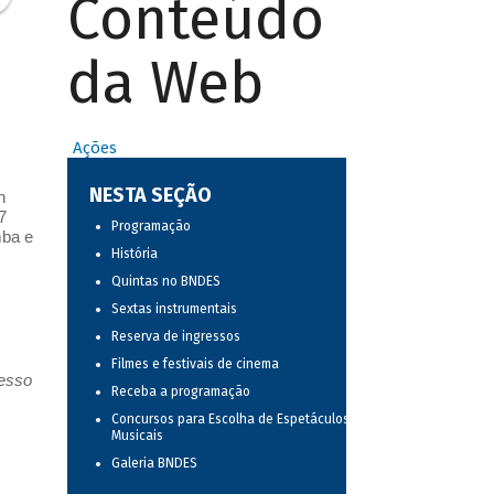
Conteúdo
da Web
Ações
NESTA SEÇÃO
n
7
Programação
mba e
História
Quintas no BNDES
Sextas instrumentais
Reserva de ingressos
Filmes e festivais de cinema
resso
Receba a programação
Concursos para Escolha de Espetáculos
Musicais
Galeria BNDES