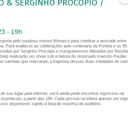
TO & SERGINHO PROCÓPIO /
3 - 19h
mposta pelo saudoso mestre Monarco para celebrar a amizade entre
a. Para enaltecer as celebrações pelo centenário da Portela e os 95
erados por Serginho Procópio e mangueirenses liderados por Reizila
tola) realizarão um show sob a batuta do renomado maestro Paulão 
por sambas que marcaram a trajetória dessas duas entidades do sa
e seu lugar pela internet, você ainda pode encontrar ingressos na
espetáculo, a partir das 18h. Cada pessoa receberá apenas um ing
os disponíveis sujeito à lotação máxima do auditório.