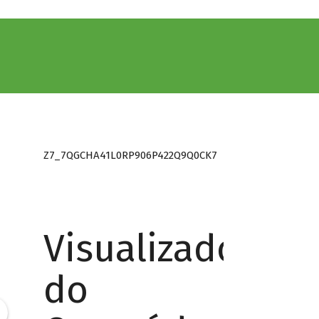
Z7_7QGCHA41L0RP906P422Q9Q0CK7
Visualizador
do