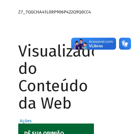
Z7_7QGCHA41L0RP906P422Q9Q0CC4
Visualizador
do
Conteúdo
da Web
Ações
DÊ SUA OPINIÃO