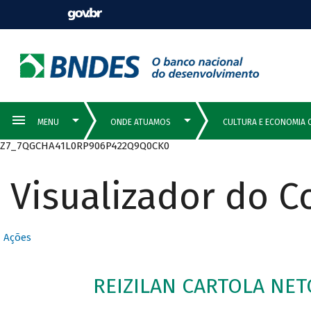
Z7_7QGCHA41L0RP906P422Q9Q0CK0
Visualizador do 
Ações
REIZILAN CARTOLA NET