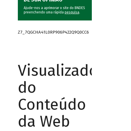
Ajude-nos a aprimorar o site do BNDES
preenchendo uma rápida
pesquisa
.
Z7_7QGCHA41L0RP906P422Q9Q0CC6
Visualizador
do
Conteúdo
da Web