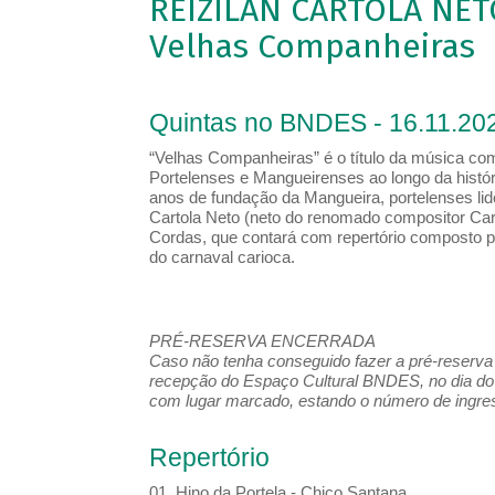
REIZILAN CARTOLA NE
Velhas Companheiras
Quintas no BNDES - 16.11.202
“Velhas Companheiras” é o título da música co
Portelenses e Mangueirenses ao longo da históri
anos de fundação da Mangueira, portelenses lid
Cartola Neto (neto do renomado compositor Car
Cordas, que contará com repertório composto 
do carnaval carioca.
PRÉ-RESERVA ENCERRADA
Caso não tenha conseguido fazer a pré-reserva d
recepção do Espaço Cultural BNDES, no dia do 
com lugar marcado, estando o número de ingress
Repertório
01. Hino da Portela - Chico Santana