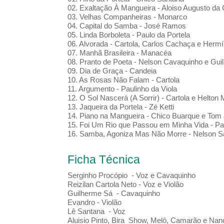
02. Exaltação À Mangueira - Aloiso Augusto da 
03. Velhas Companheiras - Monarco
04. Capital do Samba - José Ramos
05. Linda Borboleta - Paulo da Portela
06. Alvorada - Cartola, Carlos Cachaça e Hermí
07. Manhã Brasileira - Manacéa
08. Pranto de Poeta - Nelson Cavaquinho e Guil
09. Dia de Graça - Candeia
10. As Rosas Não Falam - Cartola
11. Argumento - Paulinho da Viola
12. O Sol Nascerá (A Sorrir) - Cartola e Helton
13. Jaqueira da Portela - Zé Ketti
14. Piano na Mangueira - Chico Buarque e Tom
15. Foi Um Rio que Passou em Minha Vida - Pau
16. Samba, Agoniza Mas Não Morre - Nelson S
Ficha Técnica
Serginho Procópio - Voz e Cavaquinho
Reizilan Cartola Neto - Voz e Violão
Guilherme Sá - Cavaquinho
Evandro - Violão
Lê Santana - Voz
Aluisio Pinto, Bira Show, Melô, Camarão e Nan