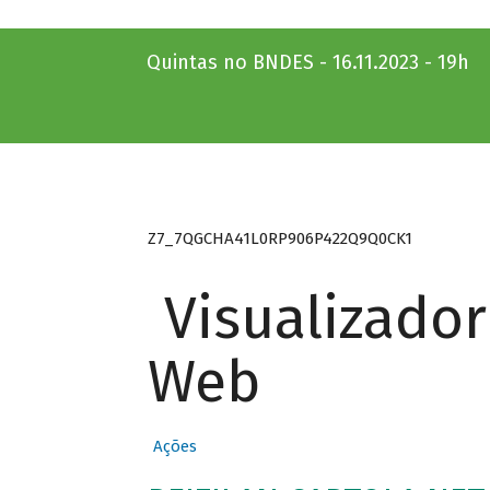
Quintas no BNDES - 16.11.2023 - 19h
Z7_7QGCHA41L0RP906P422Q9Q0CK1
Visualizado
Web
Ações