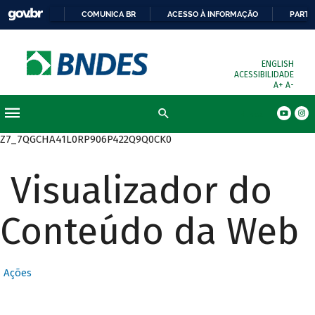
COMUNICA BR
ACESSO À INFORMAÇÃO
PARTI
ENGLISH
ACESSIBILIDADE
A+
A-
Busca
Z7_7QGCHA41L0RP906P422Q9Q0CK0
Visualizador do
Conteúdo da Web
Ações