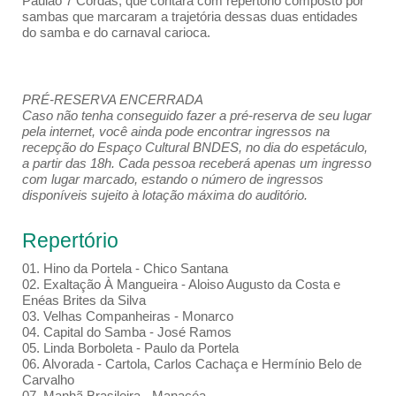
Paulão 7 Cordas, que contará com repertório composto por
sambas que marcaram a trajetória dessas duas entidades
do samba e do carnaval carioca.
PRÉ-RESERVA ENCERRADA
Caso não tenha conseguido fazer a pré-reserva de seu lugar
pela internet, você ainda pode encontrar ingressos na
recepção do Espaço Cultural BNDES, no dia do espetáculo,
a partir das 18h. Cada pessoa receberá apenas um ingresso
com lugar marcado, estando o número de ingressos
disponíveis sujeito à lotação máxima do auditório.
Repertório
01. Hino da Portela - Chico Santana
02. Exaltação À Mangueira - Aloiso Augusto da Costa e
Enéas Brites da Silva
03. Velhas Companheiras - Monarco
04. Capital do Samba - José Ramos
05. Linda Borboleta - Paulo da Portela
06. Alvorada - Cartola, Carlos Cachaça e Hermínio Belo de
Carvalho
07. Manhã Brasileira - Manacéa