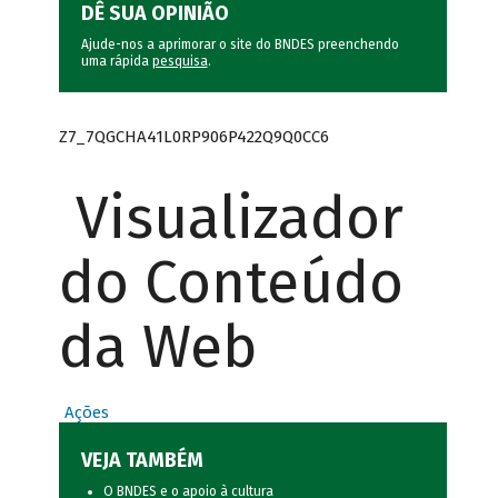
DÊ SUA OPINIÃO
Ajude-nos a aprimorar o site do BNDES preenchendo
uma rápida
pesquisa
.
Z7_7QGCHA41L0RP906P422Q9Q0CC6
Visualizador
do Conteúdo
da Web
Ações
VEJA TAMBÉM
O BNDES e o apoio à cultura