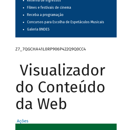
Reserva de ingressos
Filmes e festivais de cinema
Receba a programação
Concursos para Escolha de Espetáculos Musicais
Galeria BNDES
Z7_7QGCHA41L0RP906P422Q9Q0CC4
Visualizador
do Conteúdo
da Web
Ações