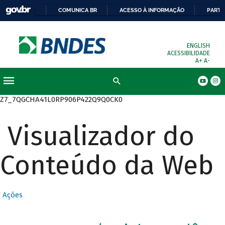
COMUNICA BR
ACESSO À INFORMAÇÃO
PARTI
ENGLISH
ACESSIBILIDADE
A+
A-
Busca
Z7_7QGCHA41L0RP906P422Q9Q0CK0
Visualizador do
Conteúdo da Web
Ações