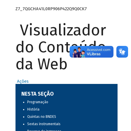
Z7_7QGCHA41L0RP906P422Q9Q0CK7
Visualizador
do Conteúdo
da Web
Ações
NESTA SEÇÃO
Programação
História
Quintas no BNDES
Sextas instrumentais