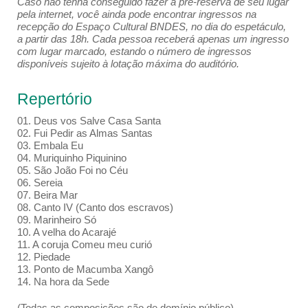
Caso não tenha conseguido fazer a pré-reserva de seu lugar
pela internet, você ainda pode encontrar ingressos na
recepção do Espaço Cultural BNDES, no dia do espetáculo,
a partir das 18h. Cada pessoa receberá apenas um ingresso
com lugar marcado, estando o número de ingressos
disponíveis sujeito à lotação máxima do auditório.
Repertório
01. Deus vos Salve Casa Santa
02. Fui Pedir as Almas Santas
03. Embala Eu
04. Muriquinho Piquinino
05. São João Foi no Céu
06. Sereia
07. Beira Mar
08. Canto IV (Canto dos escravos)
09. Marinheiro Só
10. A velha do Acarajé
11. A coruja Comeu meu curió
12. Piedade
13. Ponto de Macumba Xangô
14. Na hora da Sede
(Todas as composições são de domínio público)