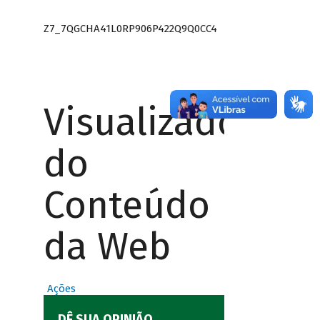
Z7_7QGCHA41L0RP906P422Q9Q0CC4
Visualizador
do
Conteúdo
da Web
Ações
DÊ SUA OPINIÃO