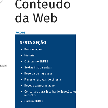
Conteúdo
da Web
Ações
s
NESTA SEÇÃO
Programação
História
Quintas no BNDES
resso
Sextas instrumentais
Reserva de ingressos
Filmes e festivais de cinema
Receba a programação
Concursos para Escolha de Espetáculos
Musicais
Galeria BNDES