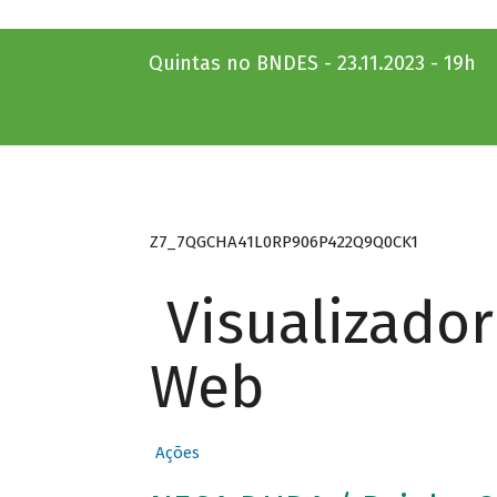
Quintas no BNDES - 23.11.2023 - 19h
Z7_7QGCHA41L0RP906P422Q9Q0CK1
Visualizado
Web
Ações