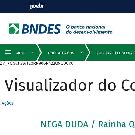
Z7_7QGCHA41L0RP906P422Q9Q0CK0
Visualizador do 
Ações
NEGA DUDA / Rainha Q