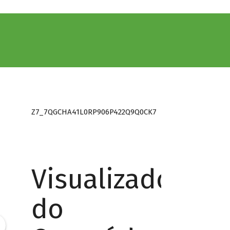
Z7_7QGCHA41L0RP906P422Q9Q0CK7
Visualizador
do