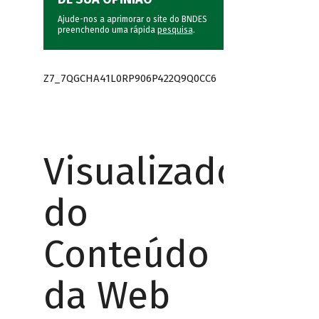
Ajude-nos a aprimorar o site do BNDES
preenchendo uma rápida
pesquisa
.
Z7_7QGCHA41L0RP906P422Q9Q0CC6
Visualizador
do
Conteúdo
da Web