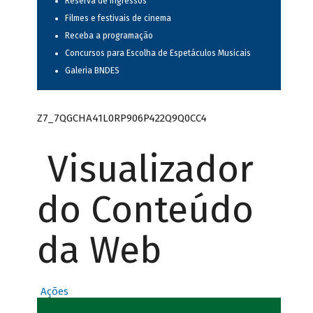
Reserva de ingressos
Filmes e festivais de cinema
Receba a programação
Concursos para Escolha de Espetáculos Musicais
Galeria BNDES
Z7_7QGCHA41L0RP906P422Q9Q0CC4
Visualizador
do Conteúdo
da Web
Ações