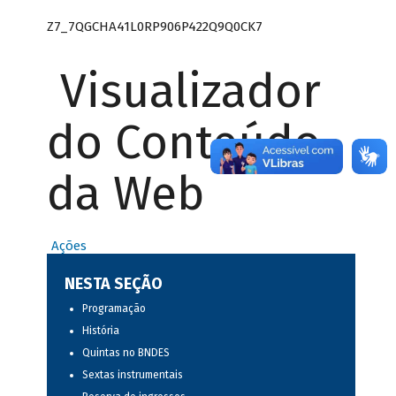
Z7_7QGCHA41L0RP906P422Q9Q0CK7
Visualizador
do Conteúdo
da Web
Ações
NESTA SEÇÃO
Programação
História
Quintas no BNDES
Sextas instrumentais