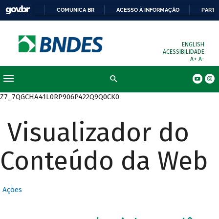
COMUNICA BR
ACESSO À INFORMAÇÃO
PARTI
ENGLISH
ACESSIBILIDADE
A+
A-
Busca
Z7_7QGCHA41L0RP906P422Q9Q0CK0
Visualizador do
Conteúdo da Web
Ações