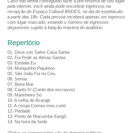
Caso não tenha conseguido fazer a pré-reserva de seu lugar
pela internet, você ainda pode encontrar ingressos na
recepção do Espaço Cultural BNDES, no dia do espetáculo,
a partir das 18h. Cada pessoa receberá apenas um ingresso
com lugar marcado, estando o número de ingressos
disponíveis sujeito à lotação máxima do auditório.
Repertório
01. Deus vos Salve Casa Santa
02. Fui Pedir as Almas Santas
03. Embala Eu
04. Muriquinho Piquinino
05. São João Foi no Céu
06. Sereia
07. Beira Mar
08. Canto IV (Canto dos escravos)
09. Marinheiro Só
10. A velha do Acarajé
11. A coruja Comeu meu curió
12. Piedade
13. Ponto de Macumba Xangô
14. Na hora da Sede
(Todas as composições são de domínio público)