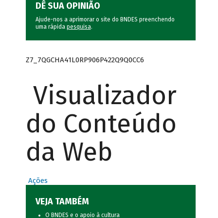
DÊ SUA OPINIÃO
Ajude-nos a aprimorar o site do BNDES preenchendo
uma rápida
pesquisa
.
Z7_7QGCHA41L0RP906P422Q9Q0CC6
Visualizador
do Conteúdo
da Web
Ações
VEJA TAMBÉM
O BNDES e o apoio à cultura