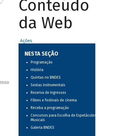
Conteúdo
da Web
Ações
s
NESTA SEÇÃO
Programação
História
Quintas no BNDES
resso
Sextas instrumentais
Reserva de ingressos
Filmes e festivais de cinema
Receba a programação
Concursos para Escolha de Espetáculos
Musicais
Galeria BNDES