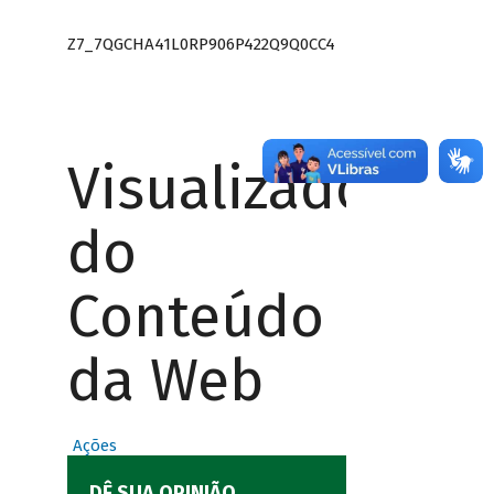
Z7_7QGCHA41L0RP906P422Q9Q0CC4
Visualizador
do
Conteúdo
da Web
Ações
DÊ SUA OPINIÃO