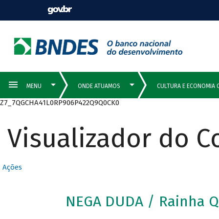
Z7_7QGCHA41L0RP906P422Q9Q0CK0
Visualizador do 
Ações
NEGA DUDA / Rainha Q