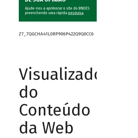
Ajude-nos a aprimorar o site do BNDES
preenchendo uma rápida
pesquisa
.
Z7_7QGCHA41L0RP906P422Q9Q0CC6
Visualizador
do
Conteúdo
da Web