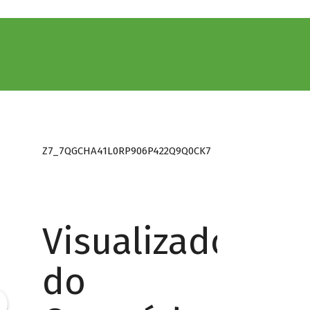
Z7_7QGCHA41L0RP906P422Q9Q0CK7
Visualizador
do