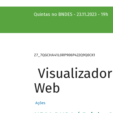
Quintas no BNDES - 23.11.2023 - 19h
Z7_7QGCHA41L0RP906P422Q9Q0CK1
Visualizado
Web
Ações