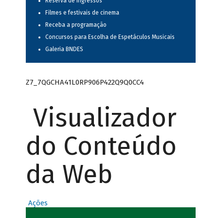
Reserva de ingressos
Filmes e festivais de cinema
Receba a programação
Concursos para Escolha de Espetáculos Musicais
Galeria BNDES
Z7_7QGCHA41L0RP906P422Q9Q0CC4
Visualizador
do Conteúdo
da Web
Ações