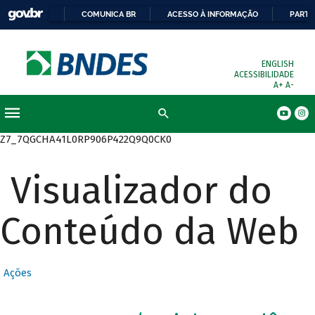
COMUNICA BR
ACESSO À INFORMAÇÃO
PARTI
ENGLISH
ACESSIBILIDADE
A+
A-
Busca
Z7_7QGCHA41L0RP906P422Q9Q0CK0
Visualizador do
Conteúdo da Web
Ações