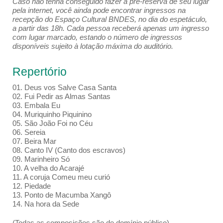
Caso não tenha conseguido fazer a pré-reserva de seu lugar
pela internet, você ainda pode encontrar ingressos na
recepção do Espaço Cultural BNDES, no dia do espetáculo,
a partir das 18h. Cada pessoa receberá apenas um ingresso
com lugar marcado, estando o número de ingressos
disponíveis sujeito à lotação máxima do auditório.
Repertório
01. Deus vos Salve Casa Santa
02. Fui Pedir as Almas Santas
03. Embala Eu
04. Muriquinho Piquinino
05. São João Foi no Céu
06. Sereia
07. Beira Mar
08. Canto IV (Canto dos escravos)
09. Marinheiro Só
10. A velha do Acarajé
11. A coruja Comeu meu curió
12. Piedade
13. Ponto de Macumba Xangô
14. Na hora da Sede
(Todas as composições são de domínio público)