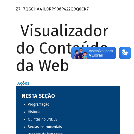
Z7_7QGCHA41L0RP906P422Q9Q0CK7
Visualizador
do Conteúdo
da Web
Ações
NESTA SEÇÃO
Programação
História
Quintas no BNDES
Sextas instrumentais