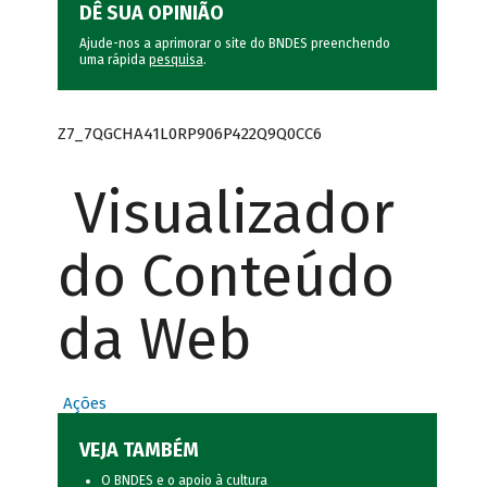
DÊ SUA OPINIÃO
Ajude-nos a aprimorar o site do BNDES preenchendo
uma rápida
pesquisa
.
Z7_7QGCHA41L0RP906P422Q9Q0CC6
Visualizador
do Conteúdo
da Web
Ações
VEJA TAMBÉM
O BNDES e o apoio à cultura