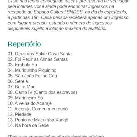
Caso não tenha conseguido fazer a pré-reserva de seu lugar
pela internet, você ainda pode encontrar ingressos na
recepção do Espaço Cultural BNDES, no dia do espetáculo,
a partir das 18h. Cada pessoa receberá apenas um ingresso
com lugar marcado, estando o número de ingressos
disponíveis sujeito à lotação máxima do auditório.
Repertório
01. Deus vos Salve Casa Santa
02. Fui Pedir as Almas Santas
03. Embala Eu
04. Muriquinho Piquinino
05. São João Foi no Céu
06. Sereia
07. Beira Mar
08. Canto IV (Canto dos escravos)
09. Marinheiro Só
10. A velha do Acarajé
11. A coruja Comeu meu curió
12. Piedade
13. Ponto de Macumba Xangô
14. Na hora da Sede
(Todas as composições são de domínio público)