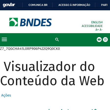
COMUNICA BR
ACESSO À INFORMAÇÃO
PARTI
ENGLISH
ACESSIBILIDADE
A+
A-
Busca
Z7_7QGCHA41L0RP906P422Q9Q0CK0
Visualizador do
Conteúdo da Web
Ações