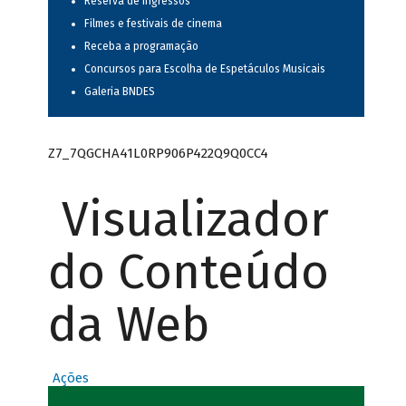
Reserva de ingressos
Filmes e festivais de cinema
Receba a programação
Concursos para Escolha de Espetáculos Musicais
Galeria BNDES
Z7_7QGCHA41L0RP906P422Q9Q0CC4
Visualizador
do Conteúdo
da Web
Ações