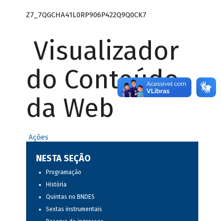
Z7_7QGCHA41L0RP906P422Q9Q0CK7
Visualizador
do Conteúdo
da Web
Ações
NESTA SEÇÃO
Programação
História
Quintas no BNDES
Sextas instrumentais