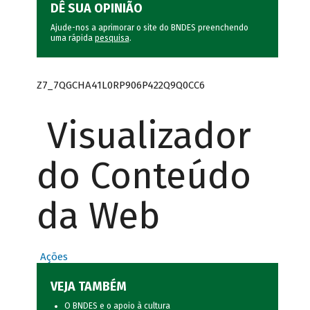
DÊ SUA OPINIÃO
Ajude-nos a aprimorar o site do BNDES preenchendo
uma rápida
pesquisa
.
Z7_7QGCHA41L0RP906P422Q9Q0CC6
Visualizador
do Conteúdo
da Web
Ações
VEJA TAMBÉM
O BNDES e o apoio à cultura