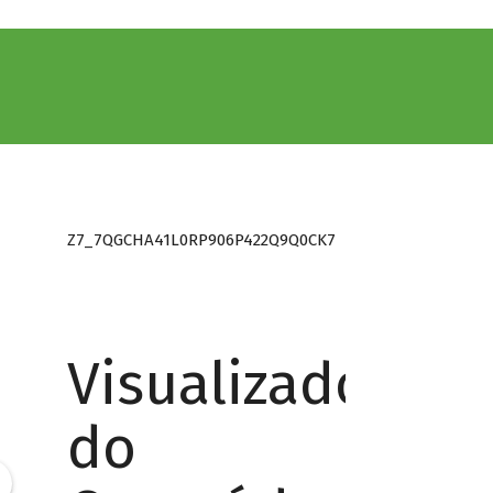
Z7_7QGCHA41L0RP906P422Q9Q0CK7
Visualizador
do