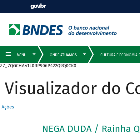
Z7_7QGCHA41L0RP906P422Q9Q0CK0
Visualizador do 
Ações
NEGA DUDA / Rainha Q