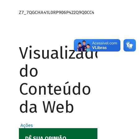
Z7_7QGCHA41L0RP906P422Q9Q0CC4
Visualizador
do
Conteúdo
da Web
Ações
DÊ SUA OPINIÃO