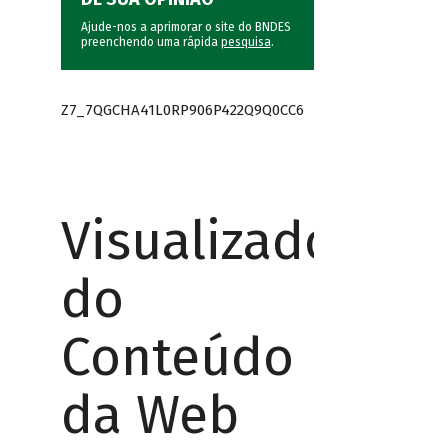
Ajude-nos a aprimorar o site do BNDES
preenchendo uma rápida
pesquisa
.
Z7_7QGCHA41L0RP906P422Q9Q0CC6
Visualizador
do
Conteúdo
da Web