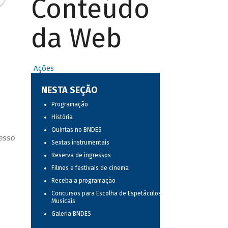
Conteúdo
da Web
Ações
s
NESTA SEÇÃO
Programação
História
Quintas no BNDES
resso
Sextas instrumentais
Reserva de ingressos
Filmes e festivais de cinema
Receba a programação
Concursos para Escolha de Espetáculos
Musicais
Galeria BNDES