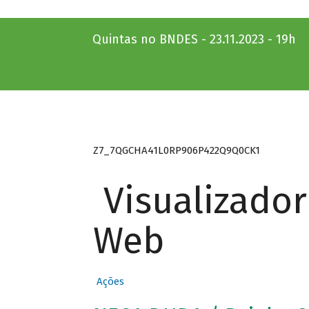
Quintas no BNDES - 23.11.2023 - 19h
Z7_7QGCHA41L0RP906P422Q9Q0CK1
Visualizado
Web
Ações